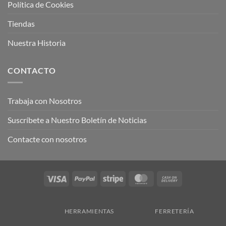
Política de Cookies
Tiendas
Nuestra Historia
CONTACTO
Trabaja con Nosotros
Suscríbete a Nuestro Boletín de Noticias
Contacte con nosotros
Visa
PayPal
Stripe
MasterCard
Cash
On
Delivery
HERRAMIENTAS
FERRETERÍA