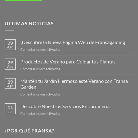
ULTIMAS NOTICIAS
¡Descubre la Nueva Página Web de Fransagaming!
29
Ago
en
Comentarios desactivados
¡Descubre
la
Productos de Verano para Cuidar tus Plantas
29
Nueva
Ago
en
Comentarios desactivados
Página
Productos
Web
de
Mantén tu Jardín Hermoso este Verano con Fransa
de
29
Verano
Ago
Garden
Fransagaming!
para
en
Comentarios desactivados
Cuidar
Mantén
tus
tu
Descubre Nuestros Servicios En Jardinería
Plantas
11
Jardín
Jul
en
Comentarios desactivados
Hermoso
Descubre
este
Nuestros
Verano
Servicios
¿POR QUÉ FRANSA?
con
En
Fransa