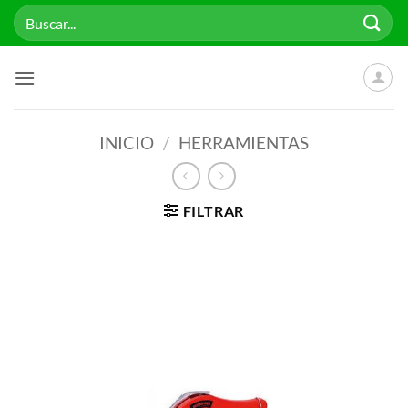
Saltar
Buscar
al
por:
contenido
INICIO
/
HERRAMIENTAS
FILTRAR