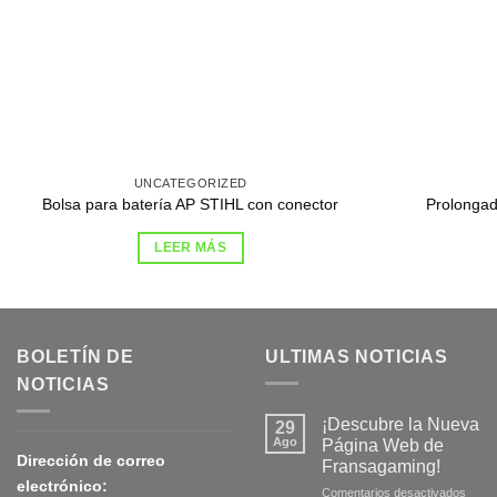
UNCATEGORIZED
Bolsa para batería AP STIHL con conector
Prolongad
LEER MÁS
BOLETÍN DE
ULTIMAS NOTICIAS
NOTICIAS
¡Descubre la Nueva
29
Ago
Página Web de
Dirección de correo
Fransagaming!
electrónico:
en
Comentarios desactivados