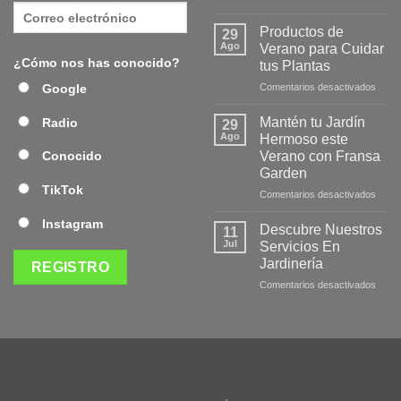
¡Desc
la
Productos de
29
Nuev
Ago
Verano para Cuidar
Págin
¿Cómo nos has conocido?
tus Plantas
Web
en
Google
Comentarios desactivados
de
Produ
Frans
de
Mantén tu Jardín
Radio
29
Veran
Ago
Hermoso este
para
Verano con Fransa
Conocido
Cuida
Garden
tus
TikTok
Plant
en
Comentarios desactivados
Mant
Instagram
tu
Descubre Nuestros
11
Jardí
Jul
Servicios En
Herm
Jardinería
este
en
Comentarios desactivados
Veran
Desc
con
Nuest
Fran
Servi
Gard
En
Jardi