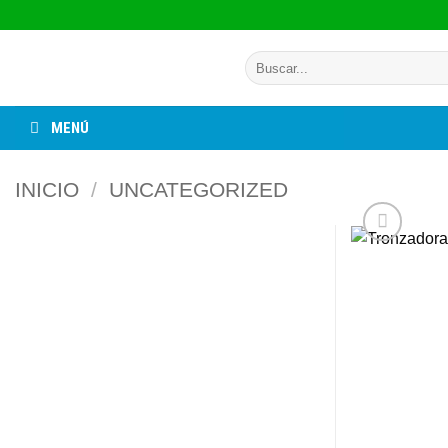
Saltar
al
Buscar
contenido
por:
MENÚ
INICIO
/
UNCATEGORIZED