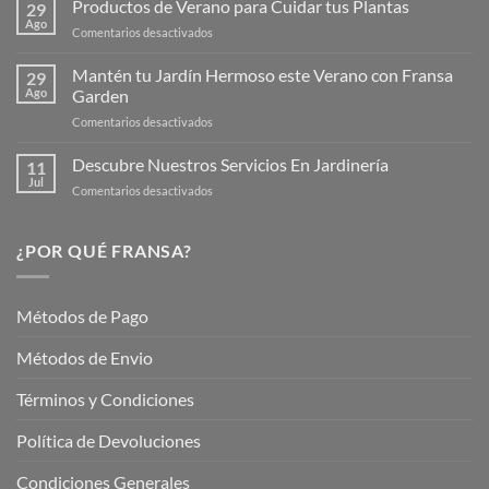
Productos de Verano para Cuidar tus Plantas
29
Nueva
Ago
en
Comentarios desactivados
Página
Productos
Web
de
Mantén tu Jardín Hermoso este Verano con Fransa
de
29
Verano
Ago
Garden
Fransagaming!
para
en
Comentarios desactivados
Cuidar
Mantén
tus
tu
Descubre Nuestros Servicios En Jardinería
Plantas
11
Jardín
Jul
en
Comentarios desactivados
Hermoso
Descubre
este
Nuestros
Verano
Servicios
¿POR QUÉ FRANSA?
con
En
Fransa
Jardinería
Garden
Métodos de Pago
Métodos de Envio
Términos y Condiciones
Política de Devoluciones
Condiciones Generales