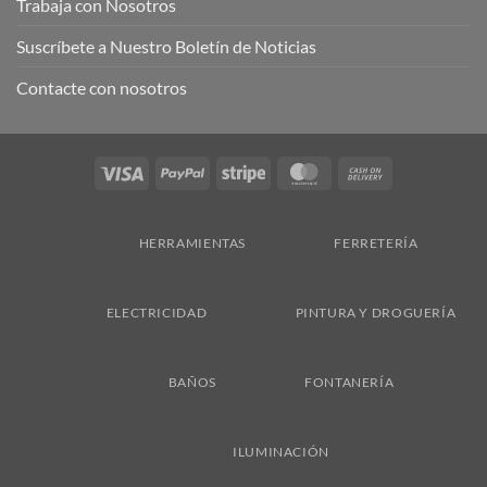
Trabaja con Nosotros
Suscríbete a Nuestro Boletín de Noticias
Contacte con nosotros
Visa
PayPal
Stripe
MasterCard
Cash
On
Delivery
HERRAMIENTAS
FERRETERÍA
ELECTRICIDAD
PINTURA Y DROGUERÍA
BAÑOS
FONTANERÍA
ILUMINACIÓN