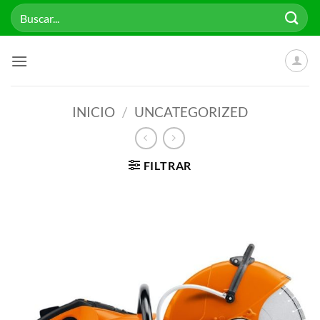
Saltar
Buscar
al
por:
contenido
INICIO
/
UNCATEGORIZED
FILTRAR