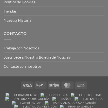
Política de Cookies
Tiendas
Nuestra Historia
CONTACTO
Trabaja con Nosotros
Suscríbete a Nuestro Boletín de Noticias
Contacte con nosotros
Visa
PayPal
Stripe
MasterCard
Cash
On
HERRAMIENTAS
FERRETERÍA
ELECTRICIDAD
Delivery
PINTURA Y DROGUERÍA
BAÑOS
FONTANERÍA
ILUMINACIÓN
AGRICULTURA Y GANADERÍA
ELECTRODOMÉSTICOS
FRANSA GARDEN