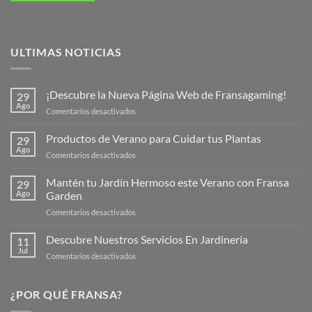
ULTIMAS NOTICIAS
¡Descubre la Nueva Página Web de Fransagaming!
29
Ago
en
Comentarios desactivados
¡Descubre
la
Productos de Verano para Cuidar tus Plantas
29
Nueva
Ago
en
Comentarios desactivados
Página
Productos
Web
de
Mantén tu Jardín Hermoso este Verano con Fransa
de
29
Verano
Ago
Garden
Fransagaming!
para
en
Comentarios desactivados
Cuidar
Mantén
tus
tu
Descubre Nuestros Servicios En Jardinería
Plantas
11
Jardín
Jul
en
Comentarios desactivados
Hermoso
Descubre
este
Nuestros
Verano
Servicios
¿POR QUÉ FRANSA?
con
En
Fransa