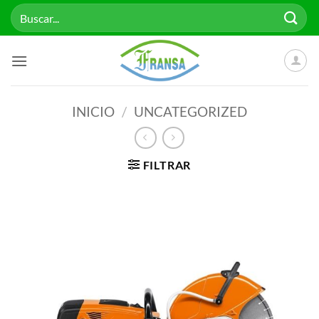
Saltar
Buscar
al
por:
contenido
INICIO
/
UNCATEGORIZED
FILTRAR