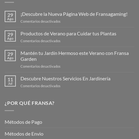
¡Descubre la Nueva Página Web de Fransagaming!
29
Ago
en
Comentarios desactivados
¡Descubre
la
Productos de Verano para Cuidar tus Plantas
29
Nueva
Ago
en
Comentarios desactivados
Página
Productos
Web
de
Mantén tu Jardín Hermoso este Verano con Fransa
de
29
Verano
Ago
Garden
Fransagaming!
para
en
Comentarios desactivados
Cuidar
Mantén
tus
tu
Descubre Nuestros Servicios En Jardinería
Plantas
11
Jardín
Jul
en
Comentarios desactivados
Hermoso
Descubre
este
Nuestros
Verano
Servicios
¿POR QUÉ FRANSA?
con
En
Fransa
Jardinería
Garden
Métodos de Pago
Métodos de Envio