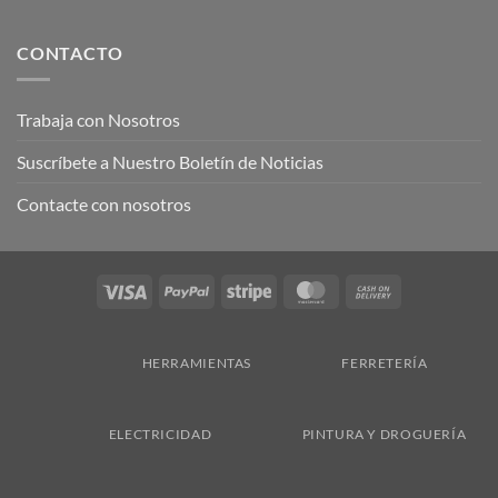
CONTACTO
Trabaja con Nosotros
Suscríbete a Nuestro Boletín de Noticias
Contacte con nosotros
Visa
PayPal
Stripe
MasterCard
Cash
On
Delivery
HERRAMIENTAS
FERRETERÍA
ELECTRICIDAD
PINTURA Y DROGUERÍA