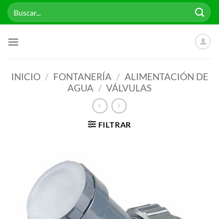
Saltar
Buscar
al
por:
contenido
INICIO
/
FONTANERÍA
/
ALIMENTACIÓN DE
AGUA
/
VÁLVULAS
FILTRAR