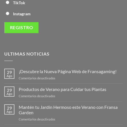
TikTok
Instagram
ULTIMAS NOTICIAS
¡Descubre la Nueva Página Web de Fransagaming!
29
Ago
en
Comentarios desactivados
¡Descubre
la
Productos de Verano para Cuidar tus Plantas
29
Nueva
Ago
en
Comentarios desactivados
Página
Productos
Web
de
Mantén tu Jardín Hermoso este Verano con Fransa
de
29
Verano
Ago
Garden
Fransagaming!
para
en
Comentarios desactivados
Cuidar
Mantén
tus