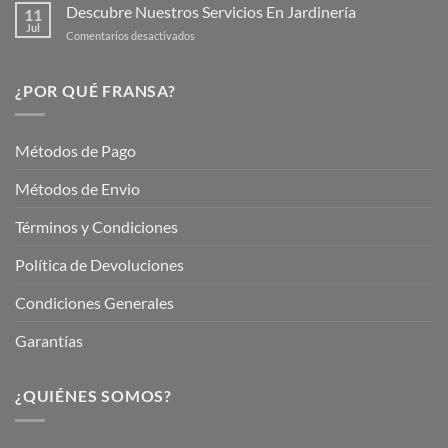
tu
Descubre Nuestros Servicios En Jardinería
Plantas
11
Jardín
Jul
en
Comentarios desactivados
Hermoso
Descubre
este
Nuestros
Verano
Servicios
¿POR QUÉ FRANSA?
con
En
Fransa
Jardinería
Garden
Métodos de Pago
Métodos de Envio
Términos y Condiciones
Política de Devoluciones
Condiciones Generales
Garantías
¿QUIÉNES SOMOS?