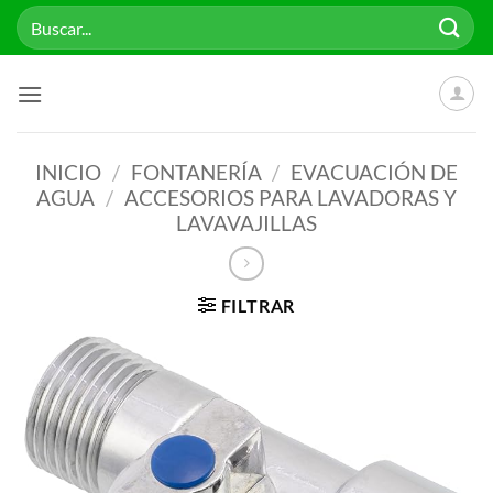
Saltar
Buscar
al
por:
contenido
INICIO
/
FONTANERÍA
/
EVACUACIÓN DE
AGUA
/
ACCESORIOS PARA LAVADORAS Y
LAVAVAJILLAS
FILTRAR