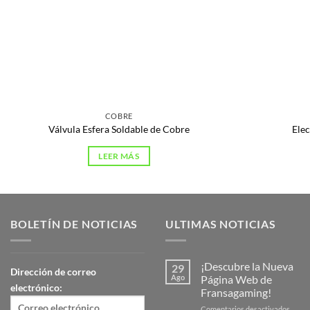
COBRE
Válvula Esfera Soldable de Cobre
Ele
LEER MÁS
BOLETÍN DE NOTICIAS
ULTIMAS NOTICIAS
¡Descubre la Nueva
29
Dirección de correo
Ago
Página Web de
electrónico:
Fransagaming!
en
Comentarios desactivados