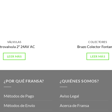
VÁLVULAS
COLECTORES
ctrovalvula 2″ 24AV AC
Brazo Colector Fontan
LEER MÁS
LEER MÁS
¿POR QUÉ FRANSA?
¿QUIÉNES SOMOS?
Métodos de Pago
Aviso Legal
Métodos de Envio
Acerca de Fransa