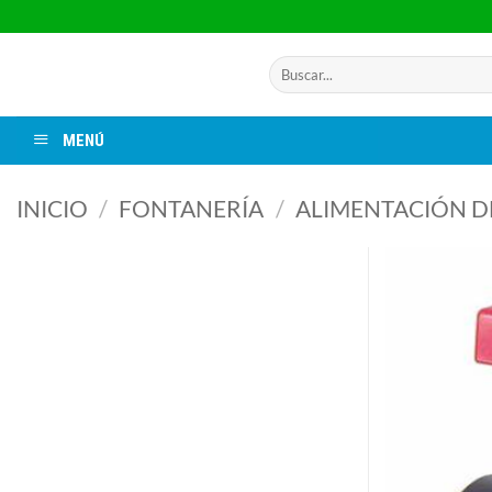
Saltar
al
contenido
Buscar
por:
MENÚ
INICIO
/
FONTANERÍA
/
ALIMENTACIÓN D