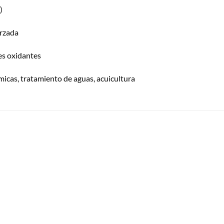
)
orzada
tes oxidantes
ímicas, tratamiento de aguas, acuicultura