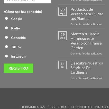
¡Desc
la
Productos de
29
¿Cómo nos has conocido?
Nuev
Ago
Verano para Cuidar
Págin
tus Plantas
Google
Web
en
Comentarios desactivados
de
Radio
Produ
Frans
de
Mantén tu Jardín
29
Veran
Conocido
Ago
Hermoso este
para
Verano con Fransa
Cuida
TikTok
Garden
tus
Plant
en
Comentarios desactivados
Instagram
Mant
tu
Descubre Nuestros
11
Jardín
Jul
Servicios En
Herm
Jardinería
este
en
Comentarios desactivados
Veran
Descu
con
Nuest
Frans
Servic
Garde
En
Jardi
HERRAMIENTAS
FERRETERÍA
ELECTRICIDAD
PINTURA