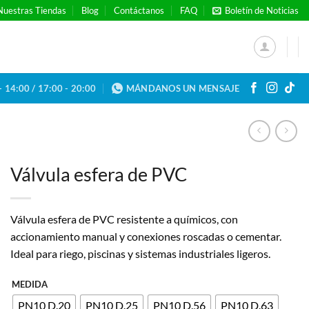
Nuestras Tiendas
Blog
Contáctanos
FAQ
Boletín de Noticias
- 14:00 / 17:00 - 20:00
MÁNDANOS UN MENSAJE
Válvula esfera de PVC
Válvula esfera de PVC resistente a químicos, con
accionamiento manual y conexiones roscadas o cementar.
Ideal para riego, piscinas y sistemas industriales ligeros.
MEDIDA
PN10 D.20
PN10 D.25
PN10 D.56
PN10 D.63