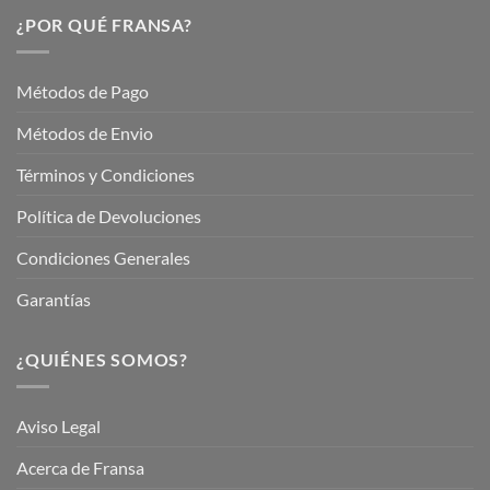
Nuestros
Verano
Servicios
¿POR QUÉ FRANSA?
con
En
Fransa
Jardinería
Garden
Métodos de Pago
Métodos de Envio
Términos y Condiciones
Política de Devoluciones
Condiciones Generales
Garantías
¿QUIÉNES SOMOS?
Aviso Legal
Acerca de Fransa