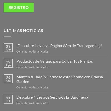
ULTIMAS NOTICIAS
¡Descubre la Nueva Página Web de Fransagaming!
29
Ago
en
Comentarios desactivados
¡Descubre
la
Productos de Verano para Cuidar tus Plantas
29
Nueva
Ago
en
Comentarios desactivados
Página
Productos
Web
de
Mantén tu Jardín Hermoso este Verano con Fransa
de
29
Verano
Ago
Garden
Fransagaming!
para
en
Comentarios desactivados
Cuidar
Mantén
tus
tu
Descubre Nuestros Servicios En Jardinería
Plantas
11
Jardín
Jul
en
Comentarios desactivados
Hermoso
Descubre
este