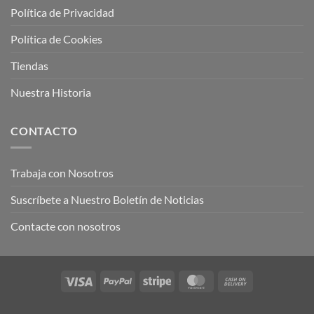
Política de Privacidad
Política de Cookies
Tiendas
Nuestra Historia
CONTACTO
Trabaja con Nosotros
Suscríbete a Nuestro Boletín de Noticias
Contacte con nosotros
Visa
PayPal
Stripe
MasterCard
Cash
On
Delivery