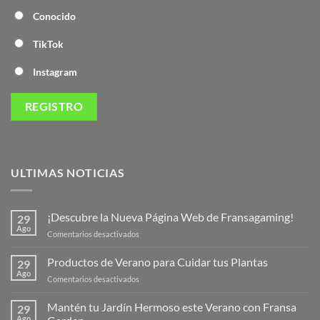
Conocido
TikTok
Instagram
ULTIMAS NOTICIAS
¡Descubre la Nueva Página Web de Fransagaming!
29
Ago
en
Comentarios desactivados
¡Descubre
la
Productos de Verano para Cuidar tus Plantas
29
Nueva
Ago
en
Comentarios desactivados
Página
Productos
Web
de
Mantén tu Jardín Hermoso este Verano con Fransa
de
29
Verano
Ago
Fransagaming!