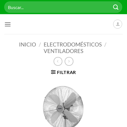
Saltar
Buscar
al
por:
contenido
INICIO
/
ELECTRODOMÉSTICOS
/
VENTILADORES
FILTRAR