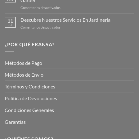
Garden
para
en
Comentarios desactivados
Cuidar
Mantén
tus
tu
Descubre Nuestros Servicios En Jardinería
Plantas
11
Jardín
Jul
en
Comentarios desactivados
Hermoso
Descubre
este
Nuestros
Verano
Servicios
¿POR QUÉ FRANSA?
con
En
Fransa
Jardinería
Garden
Métodos de Pago
Métodos de Envio
Términos y Condiciones
Política de Devoluciones
Condiciones Generales
Garantías
¿QUIÉNES SOMOS?