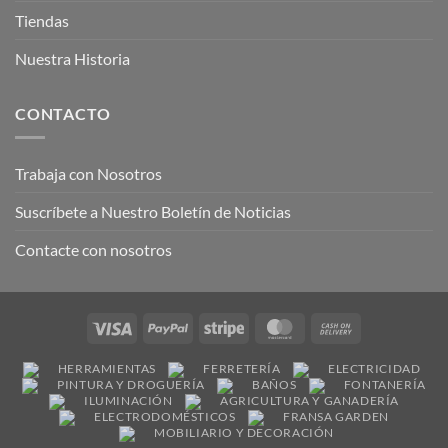
Tiendas
Nuestra Historia
CONTACTO
Trabaja con Nosotros
Suscríbete a Nuestro Boletín de Noticias
Contacte con nosotros
Visa
PayPal
Stripe
MasterCard
Cash
On
HERRAMIENTAS
FERRETERÍA
ELECTRICIDAD
Delivery
PINTURA Y DROGUERÍA
BAÑOS
FONTANERÍA
ILUMINACIÓN
AGRICULTURA Y GANADERÍA
ELECTRODOMÉSTICOS
FRANSA GARDEN
MOBILIARIO Y DECORACIÓN