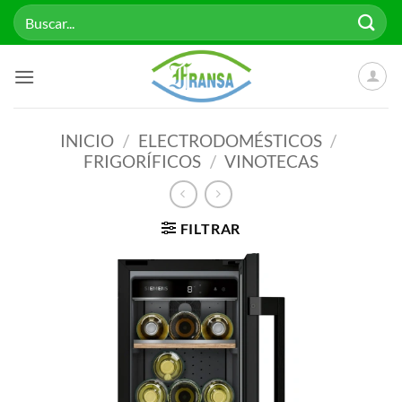
Saltar
Buscar
al
por:
contenido
INICIO
/
ELECTRODOMÉSTICOS
/
FRIGORÍFICOS
/
VINOTECAS
FILTRAR