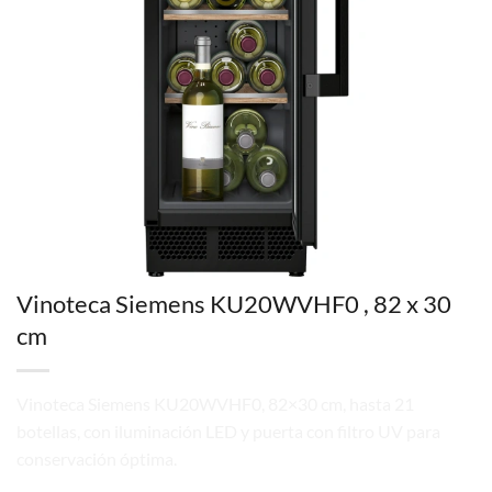
Vinoteca Siemens KU20WVHF0 , 82 x 30
cm
Vinoteca Siemens KU20WVHF0, 82×30 cm, hasta 21
botellas, con iluminación LED y puerta con filtro UV para
conservación óptima.