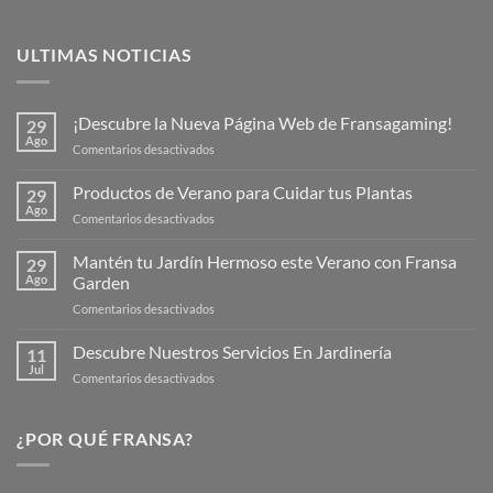
ULTIMAS NOTICIAS
¡Descubre la Nueva Página Web de Fransagaming!
29
Ago
en
Comentarios desactivados
¡Descubre
la
Productos de Verano para Cuidar tus Plantas
29
Nueva
Ago
en
Comentarios desactivados
Página
Productos
Web
de
Mantén tu Jardín Hermoso este Verano con Fransa
de
29
Verano
Ago
Garden
Fransagaming!
para
en
Comentarios desactivados
Cuidar
Mantén
tus
tu
Descubre Nuestros Servicios En Jardinería
Plantas
11
Jardín
Jul
en
Comentarios desactivados
Hermoso
Descubre
este
Nuestros
Verano
Servicios
¿POR QUÉ FRANSA?
con
En
Fransa
Jardinería
Garden