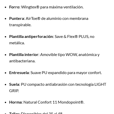
Forro
:
Wingtex® para máxima ventilación.
Puntera
:
AirToe® de aluminio con membrana
transpirable.
Plantilla antiperforación
:
Save & Flex® PLUS, no
metálica.
Plantilla interior
:
Amovible tipo WOW, anatómica y
antibacteriana.
Entresuela
:
Suave PU expandido para mayor confort.
Suela
:
PU compacto antiabrasión con tecnología LIGHT
GRIP.
Horma
:
Natural Confort 11 Mondopoint®.
Tallas
:
Disponibles del 35 al 48.