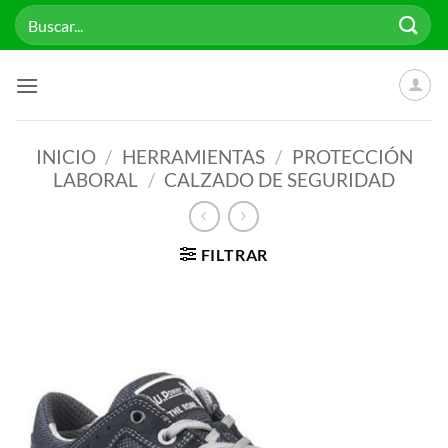
Saltar
Buscar
al
por:
contenido
INICIO
/
HERRAMIENTAS
/
PROTECCIÓN
LABORAL
/
CALZADO DE SEGURIDAD
FILTRAR