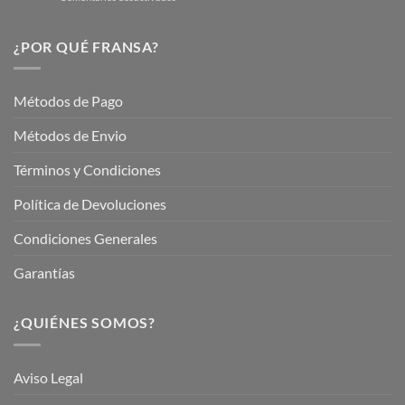
Hermoso
Descubre
este
Nuestros
Verano
Servicios
¿POR QUÉ FRANSA?
con
En
Fransa
Jardinería
Garden
Métodos de Pago
Métodos de Envio
Términos y Condiciones
Política de Devoluciones
Condiciones Generales
Garantías
¿QUIÉNES SOMOS?
Aviso Legal