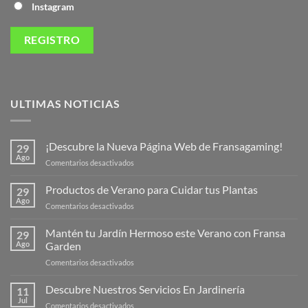
Instagram
ULTIMAS NOTICIAS
¡Descubre la Nueva Página Web de Fransagaming!
29
Ago
en
Comentarios desactivados
¡Descubre
la
Productos de Verano para Cuidar tus Plantas
29
Nueva
Ago
en
Comentarios desactivados
Página
Productos
Web
de
Mantén tu Jardín Hermoso este Verano con Fransa
de
29
Verano
Ago
Garden
Fransagaming!
para
en
Comentarios desactivados
Cuidar
Mantén
tus
tu
Descubre Nuestros Servicios En Jardinería
Plantas
11
Jardín
Jul
en
Comentarios desactivados