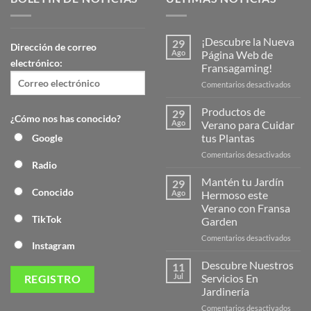
¡Descubre la Nueva
29
Dirección de correo
Ago
Página Web de
electrónico:
Fransagaming!
en
Comentarios desactivados
¡Desc
la
Productos de
29
¿Cómo nos has conocido?
Nuev
Ago
Verano para Cuidar
Págin
tus Plantas
Google
Web
en
Comentarios desactivados
de
Radio
Produ
Frans
de
Mantén tu Jardín
29
Veran
Conocido
Ago
Hermoso este
para
Verano con Fransa
Cuida
TikTok
Garden
tus
Plant
en
Comentarios desactivados
Instagram
Mant
tu
Descubre Nuestros
11
Jardín
Jul
Servicios En
Herm
Jardinería
este
en
Comentarios desactivados
Veran