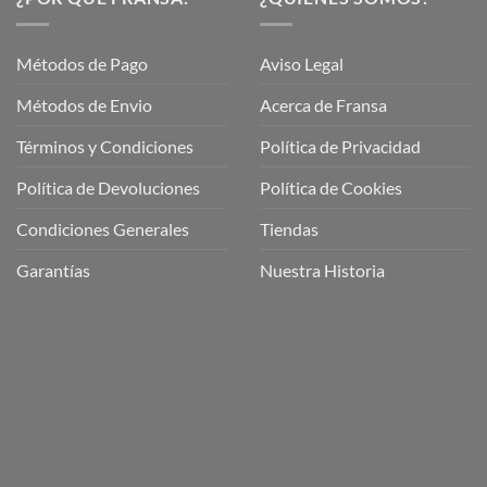
Métodos de Pago
Aviso Legal
Métodos de Envio
Acerca de Fransa
Términos y Condiciones
Política de Privacidad
ubre
Política de Devoluciones
Política de Cookies
a
a
Condiciones Generales
Tiendas
ctos
agaming!
Garantías
Nuestra Historia
o
r
as
én
oso
o