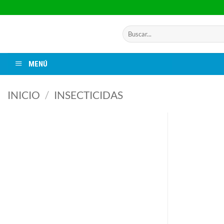
Saltar
al
contenido
Buscar
por:
MENÚ
INICIO
/
INSECTICIDAS