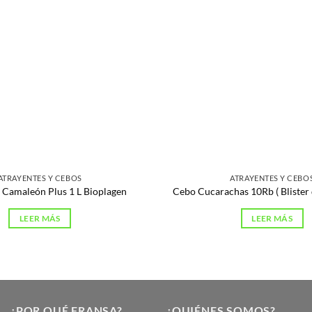
ATRAYENTES Y CEBOS
ATRAYENTES Y CEBO
a Camaleón Plus 1 L Bioplagen
Cebo Cucarachas 10Rb ( Blister 
LEER MÁS
LEER MÁS
¿POR QUÉ FRANSA?
¿QUIÉNES SOMOS?