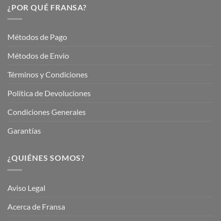
Servicios
¿POR QUÉ FRANSA?
con
En
Fransa
Jardinería
Garden
Métodos de Pago
Métodos de Envio
Términos y Condiciones
Política de Devoluciones
Condiciones Generales
Garantías
¿QUIÉNES SOMOS?
Aviso Legal
Acerca de Fransa