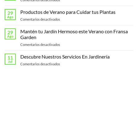
¡Descubre
la
Productos de Verano para Cuidar tus Plantas
29
Nueva
Ago
en
Comentarios desactivados
Página
Productos
Web
de
Mantén tu Jardín Hermoso este Verano con Fransa
de
29
Verano
Ago
Garden
Fransagaming!
para
en
Comentarios desactivados
Cuidar
Mantén
tus
tu
Descubre Nuestros Servicios En Jardinería
Plantas
11
Jardín
Jul
en
Comentarios desactivados
Hermoso
Descubre
este
Nuestros
Verano
Servicios
con
En
Fransa
Jardinería
Garden