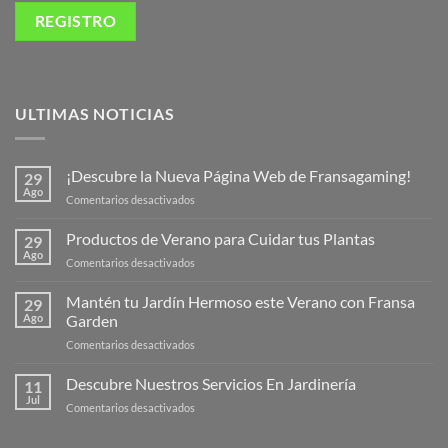
ULTIMAS NOTICIAS
¡Descubre la Nueva Página Web de Fransagaming!
29
Ago
en
Comentarios desactivados
¡Descubre
la
Productos de Verano para Cuidar tus Plantas
29
Nueva
Ago
en
Comentarios desactivados
Página
Productos
Web
de
Mantén tu Jardín Hermoso este Verano con Fransa
de
29
Verano
Ago
Garden
Fransagaming!
para
en
Comentarios desactivados
Cuidar
Mantén
tus
tu
Descubre Nuestros Servicios En Jardinería
Plantas
11
Jardín
Jul
en
Comentarios desactivados
Hermoso
Descubre
este
Nuestros
Verano