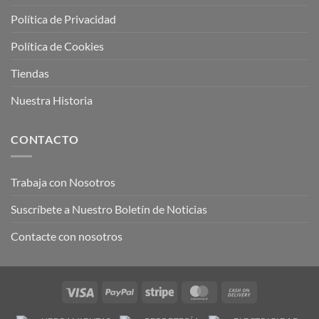
Política de Privacidad
Política de Cookies
Tiendas
Nuestra Historia
CONTACTO
Trabaja con Nosotros
Suscríbete a Nuestro Boletín de Noticias
Contacte con nosotros
Visa
PayPal
Stripe
MasterCard
Cash
On