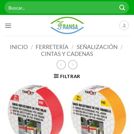
Saltar
Buscar
al
por:
contenido
INICIO
/
FERRETERÍA
/
SEÑALIZACIÓN
/
CINTAS Y CADENAS
FILTRAR