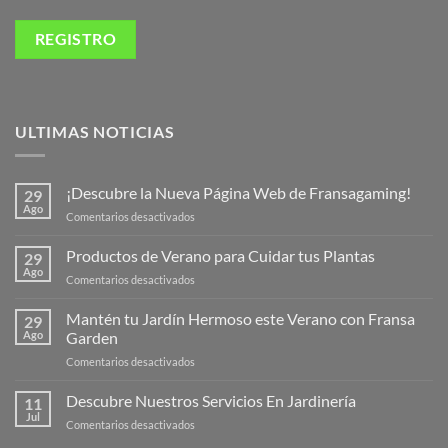
ULTIMAS NOTICIAS
¡Descubre la Nueva Página Web de Fransagaming!
29
Ago
en
Comentarios desactivados
¡Descubre
la
Productos de Verano para Cuidar tus Plantas
29
Nueva
Ago
en
Comentarios desactivados
Página
Productos
Web
de
Mantén tu Jardín Hermoso este Verano con Fransa
de
29
Verano
Ago
Garden
Fransagaming!
para
en
Comentarios desactivados
Cuidar
Mantén
tus
tu
Descubre Nuestros Servicios En Jardinería
Plantas
11
Jardín
Jul
en
Comentarios desactivados
Hermoso
Descubre
este