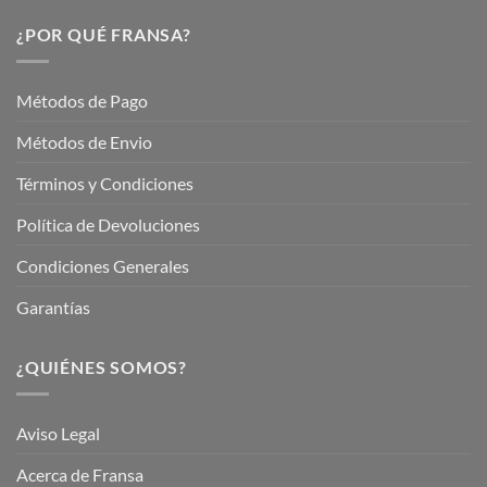
Nuestros
Verano
Servicios
¿POR QUÉ FRANSA?
con
En
Fransa
Jardinería
Garden
Métodos de Pago
Métodos de Envio
Términos y Condiciones
Política de Devoluciones
Condiciones Generales
Garantías
¿QUIÉNES SOMOS?
Aviso Legal
Acerca de Fransa