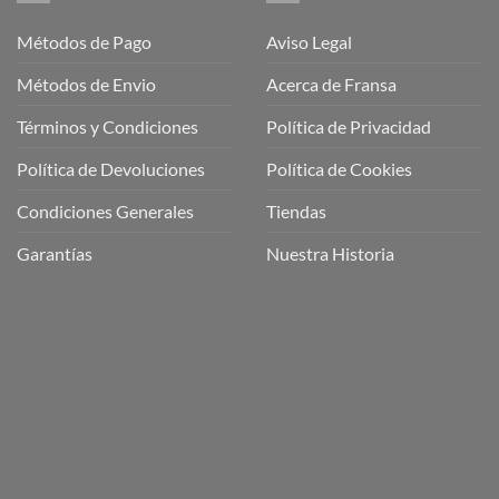
Métodos de Pago
Aviso Legal
Métodos de Envio
Acerca de Fransa
Términos y Condiciones
Política de Privacidad
ubre
Política de Devoluciones
Política de Cookies
a
a
Condiciones Generales
Tiendas
ctos
agaming!
Garantías
Nuestra Historia
o
r
as
én
oso
o
bre