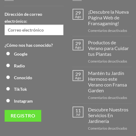
¡Descubre la Nueva
29
Dirección de correo
Ago
Página Web de
electrónico:
Fransagaming!
en
Comentarios desactivados
¡Desc
la
Productos de
29
¿Cómo nos has conocido?
Nuev
Ago
Verano para Cuidar
Págin
tus Plantas
Google
Web
en
Comentarios desactivados
de
Radio
Produ
Frans
de
Mantén tu Jardín
29
Veran
Conocido
Ago
Hermoso este
para
Verano con Fransa
Cuida
TikTok
Garden
tus
Plant
en
Comentarios desactivados
Instagram
Mant
tu
Descubre Nuestros
11
Jardín
Jul
Servicios En
Herm
Jardinería
este
en
Comentarios desactivados
Veran
Descu
con