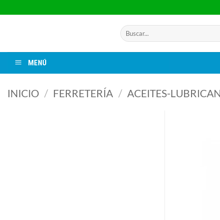
Saltar
al
contenido
Buscar
por:
MENÚ
INICIO
/
FERRETERÍA
/
ACEITES-LUBRICA