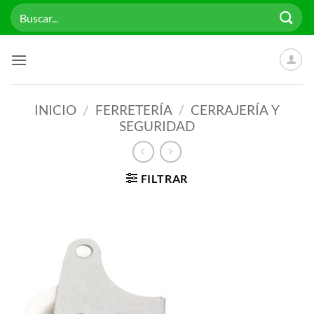
Saltar
Buscar
al
por:
contenido
INICIO
/
FERRETERÍA
/
CERRAJERÍA Y
SEGURIDAD
FILTRAR