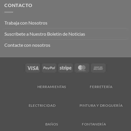
CONTACTO
Trabaja con Nosotros
Suscríbete a Nuestro Boletín de Noticias
Contacte con nosotros
Visa
PayPal
Stripe
MasterCard
Cash
On
Delivery
HERRAMIENTAS
FERRETERÍA
ELECTRICIDAD
PINTURA Y DROGUERÍA
BAÑOS
FONTANERÍA