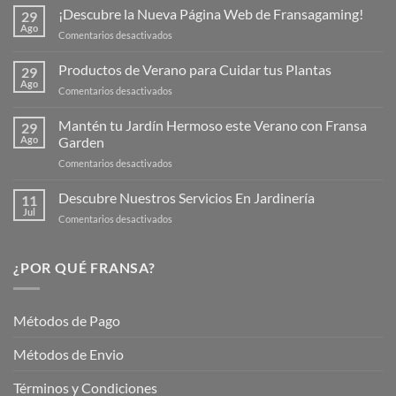
¡Descubre la Nueva Página Web de Fransagaming!
29
Ago
en
Comentarios desactivados
¡Descubre
la
Productos de Verano para Cuidar tus Plantas
29
Nueva
Ago
en
Comentarios desactivados
Página
Productos
Web
de
Mantén tu Jardín Hermoso este Verano con Fransa
de
29
Verano
Ago
Garden
Fransagaming!
para
en
Comentarios desactivados
Cuidar
Mantén
tus
tu
Descubre Nuestros Servicios En Jardinería
Plantas
11
Jardín
Jul
en
Comentarios desactivados
Hermoso
Descubre
este
Nuestros
Verano
Servicios
¿POR QUÉ FRANSA?
con
En
Fransa
Jardinería
Garden
Métodos de Pago
Métodos de Envio
Términos y Condiciones