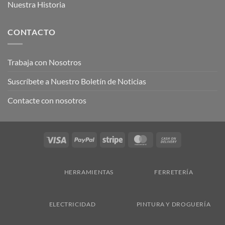
Nuestra Historia
CONTACTO
Trabaja con Nosotros
Suscríbete a Nuestro Boletín de Noticias
Contacte con nosotros
Visa
PayPal
Stripe
MasterCard
Cash
On
Delivery
HERRAMIENTAS
FERRETERÍA
ELECTRICIDAD
PINTURA Y DROGUERÍA