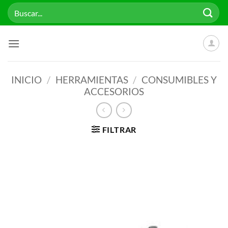
Saltar
Buscar
al
por:
contenido
INICIO
/
HERRAMIENTAS
/
CONSUMIBLES Y
ACCESORIOS
FILTRAR