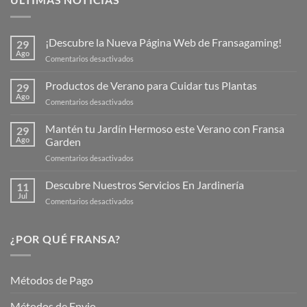
¡Descubre la Nueva Página Web de Fransagaming!
29
Ago
en
Comentarios desactivados
¡Descubre
la
Productos de Verano para Cuidar tus Plantas
29
Nueva
Ago
en
Comentarios desactivados
Página
Productos
Web
de
Mantén tu Jardín Hermoso este Verano con Fransa
de
29
Verano
Ago
Garden
Fransagaming!
para
en
Comentarios desactivados
Cuidar
Mantén
tus
tu
Descubre Nuestros Servicios En Jardinería
Plantas
11
Jardín
Jul
en
Comentarios desactivados
Hermoso
Descubre
este
Nuestros
Verano
Servicios
¿POR QUÉ FRANSA?
con
En
Fransa
Jardinería
Garden
Métodos de Pago
Métodos de Envio