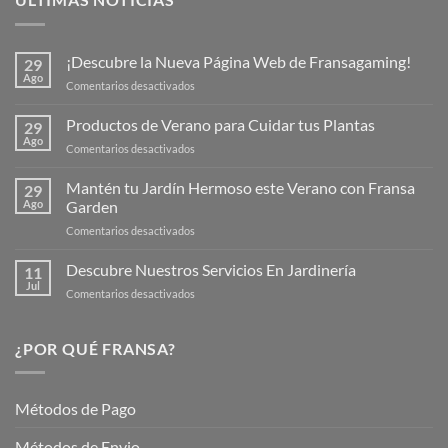
¡Descubre la Nueva Página Web de Fransagaming!
29
Ago
en
Comentarios desactivados
¡Descubre
la
Productos de Verano para Cuidar tus Plantas
29
Nueva
Ago
en
Comentarios desactivados
Página
Productos
Web
de
Mantén tu Jardín Hermoso este Verano con Fransa
de
29
Verano
Ago
Garden
Fransagaming!
para
en
Comentarios desactivados
Cuidar
Mantén
tus
tu
Descubre Nuestros Servicios En Jardinería
Plantas
11
Jardín
Jul
en
Comentarios desactivados
Hermoso
Descubre
este
Nuestros
Verano
Servicios
¿POR QUÉ FRANSA?
con
En
Fransa
Jardinería
Garden
Métodos de Pago
Métodos de Envio