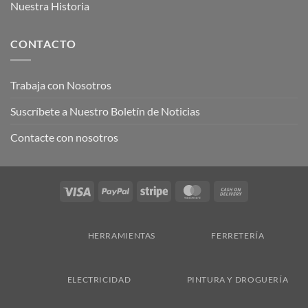
Nuestra Historia
CONTACTO
Trabaja con Nosotros
Suscríbete a Nuestro Boletín de Noticias
Contacte con nosotros
Visa
PayPal
Stripe
MasterCard
Cash
On
Delivery
HERRAMIENTAS
FERRETERÍA
ELECTRICIDAD
PINTURA Y DROGUERÍA