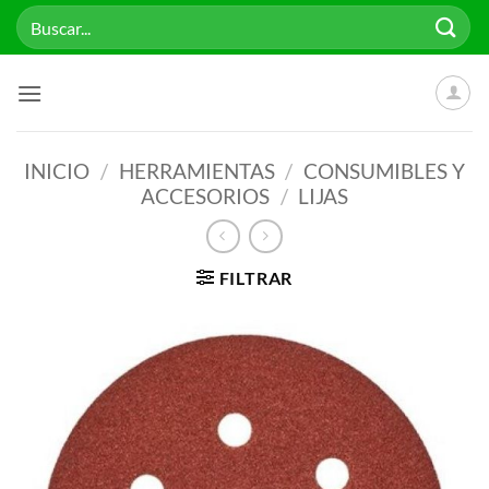
Saltar
Buscar
al
por:
contenido
INICIO
/
HERRAMIENTAS
/
CONSUMIBLES Y
ACCESORIOS
/
LIJAS
FILTRAR