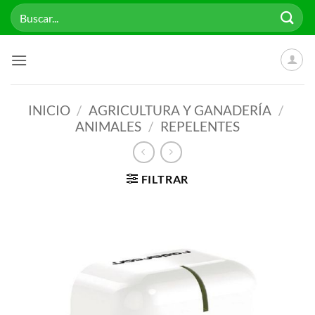
Saltar
Buscar
al
por:
contenido
INICIO
/
AGRICULTURA Y GANADERÍA
/
ANIMALES
/
REPELENTES
FILTRAR