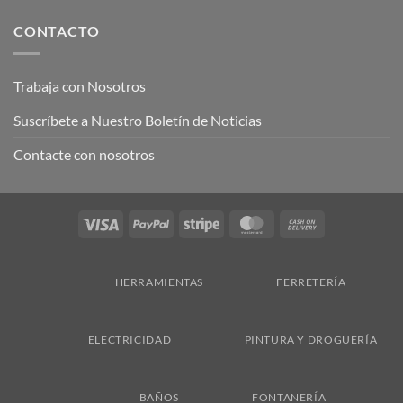
CONTACTO
Trabaja con Nosotros
Suscríbete a Nuestro Boletín de Noticias
Contacte con nosotros
Visa
PayPal
Stripe
MasterCard
Cash
On
Delivery
HERRAMIENTAS
FERRETERÍA
ELECTRICIDAD
PINTURA Y DROGUERÍA
BAÑOS
FONTANERÍA