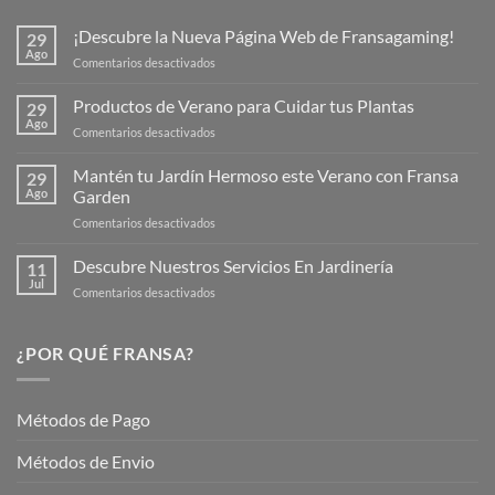
¡Descubre la Nueva Página Web de Fransagaming!
29
Ago
en
Comentarios desactivados
¡Descubre
la
Productos de Verano para Cuidar tus Plantas
29
Nueva
Ago
en
Comentarios desactivados
Página
Productos
Web
de
Mantén tu Jardín Hermoso este Verano con Fransa
de
29
Verano
Ago
Garden
Fransagaming!
para
en
Comentarios desactivados
Cuidar
Mantén
tus
tu
Descubre Nuestros Servicios En Jardinería
Plantas
11
Jardín
Jul
en
Comentarios desactivados
Hermoso
Descubre
este
Nuestros
Verano
Servicios
¿POR QUÉ FRANSA?
con
En
Fransa
Jardinería
Garden
Métodos de Pago
Métodos de Envio