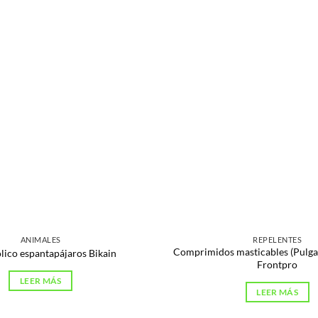
ANIMALES
REPELENTES
Comprimidos masticables (Pulgas
lico espantapájaros Bikain
Frontpro
LEER MÁS
LEER MÁS