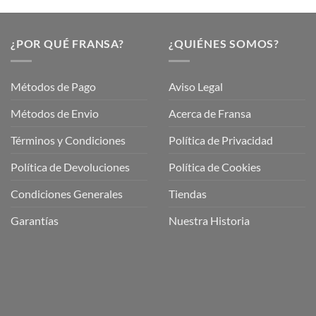
¿POR QUÉ FRANSA?
¿QUIÉNES SOMOS?
Métodos de Pago
Aviso Legal
Métodos de Envio
Acerca de Fransa
Términos y Condiciones
Política de Privacidad
ubre
Política de Devoluciones
Política de Cookies
a
a
Condiciones Generales
Tiendas
ctos
agaming!
Garantías
Nuestra Historia
o
r
as
én