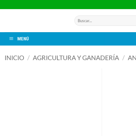
Saltar
al
contenido
Buscar
por:
MENÚ
INICIO
/
AGRICULTURA Y GANADERÍA
/
AN