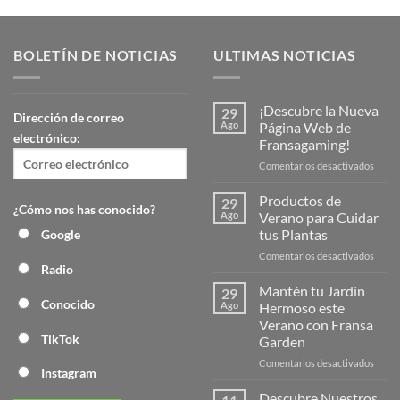
BOLETÍN DE NOTICIAS
ULTIMAS NOTICIAS
¡Descubre la Nueva
29
Dirección de correo
Ago
Página Web de
electrónico:
Fransagaming!
en
Comentarios desactivados
¡Desc
la
Productos de
29
¿Cómo nos has conocido?
Nuev
Ago
Verano para Cuidar
Págin
tus Plantas
Google
Web
en
Comentarios desactivados
de
Radio
Produ
Frans
de
Mantén tu Jardín
29
Veran
Conocido
Ago
Hermoso este
para
Verano con Fransa
Cuida
TikTok
Garden
tus
Plant
en
Comentarios desactivados
Instagram
Mant
tu
Descubre Nuestros