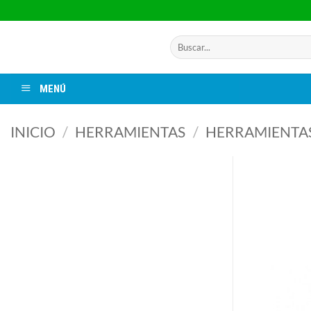
Saltar
al
contenido
Buscar
por:
MENÚ
INICIO
/
HERRAMIENTAS
/
HERRAMIENTA