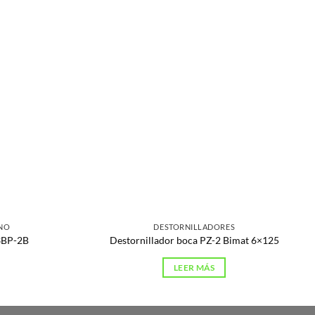
NO
DESTORNILLADORES
3BP-2B
Destornillador boca PZ-2 Bimat 6×125
LEER MÁS