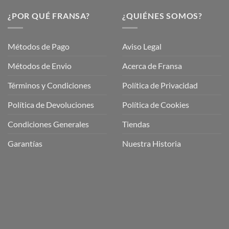
¿POR QUÉ FRANSA?
¿QUIÉNES SOMOS?
Métodos de Pago
Aviso Legal
Métodos de Envio
Acerca de Fransa
Términos y Condiciones
Política de Privacidad
ubre
Política de Devoluciones
Política de Cookies
a
a
Condiciones Generales
Tiendas
ctos
agaming!
Garantías
Nuestra Historia
o
r
as
én
oso