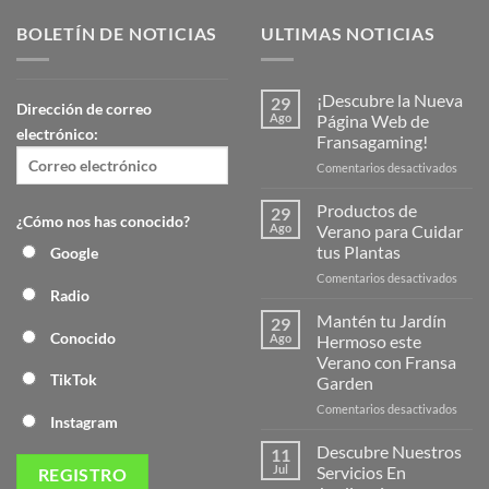
BOLETÍN DE NOTICIAS
ULTIMAS NOTICIAS
¡Descubre la Nueva
29
Dirección de correo
Ago
Página Web de
electrónico:
Fransagaming!
en
Comentarios desactivados
¡Desc
la
Productos de
29
¿Cómo nos has conocido?
Nuev
Ago
Verano para Cuidar
Págin
tus Plantas
Google
Web
en
Comentarios desactivados
de
Radio
Produ
Frans
de
Mantén tu Jardín
29
Veran
Conocido
Ago
Hermoso este
para
Verano con Fransa
Cuida
TikTok
Garden
tus
Plant
en
Comentarios desactivados
Instagram
Mant
tu
Descubre Nuestros
11
Jardín
Jul
Servicios En
Herm