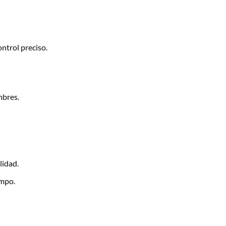
ntrol preciso.
mbres.
lidad.
empo.