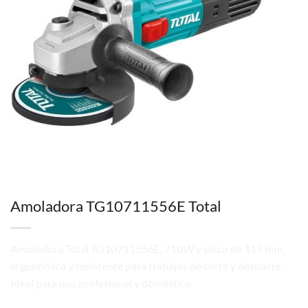
Amoladora TG10711556E Total
Amoladora Total TG10711556E, 710W y disco de 115 mm,
ergonómica y resistente para trabajos de corte y desbaste.
Ideal para uso profesional y doméstico.