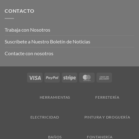
CONTACTO
Trabaja con Nosotros
Suscríbete a Nuestro Boletín de Noticias
Contacte con nosotros
Visa
PayPal
Stripe
MasterCard
Cash
On
Delivery
HERRAMIENTAS
FERRETERÍA
ELECTRICIDAD
PINTURA Y DROGUERÍA
BAÑOS
FONTANERÍA