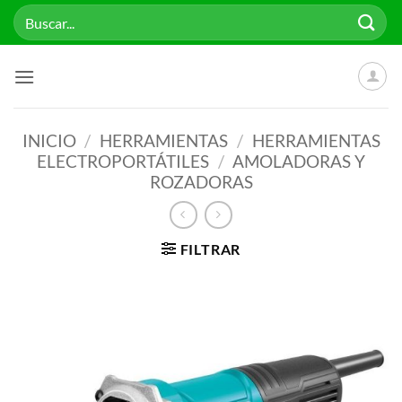
Saltar
Buscar
al
por:
contenido
INICIO
/
HERRAMIENTAS
/
HERRAMIENTAS
ELECTROPORTÁTILES
/
AMOLADORAS Y
ROZADORAS
FILTRAR