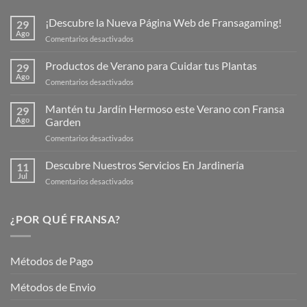
¡Descubre la Nueva Página Web de Fransagaming!
29
Ago
en
Comentarios desactivados
¡Descubre
la
Productos de Verano para Cuidar tus Plantas
29
Nueva
Ago
en
Comentarios desactivados
Página
Productos
Web
de
Mantén tu Jardín Hermoso este Verano con Fransa
de
29
Verano
Ago
Garden
Fransagaming!
para
en
Comentarios desactivados
Cuidar
Mantén
tus
tu
Descubre Nuestros Servicios En Jardinería
Plantas
11
Jardín
Jul
en
Comentarios desactivados
Hermoso
Descubre
este
Nuestros
Verano
Servicios
¿POR QUÉ FRANSA?
con
En
Fransa
Jardinería
Garden
Métodos de Pago
Métodos de Envio