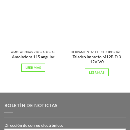
AMOLADORAS Y ROZADORAS
HERRAMIENTAS ELECTROPORTÁTILES
Taladro impacto M12BID 0
Amoladora 115 angular
12V V0
LEER MÁS
LEER MÁS
BOLETÍN DE NOTICIAS
Dirección de correo electrónico: