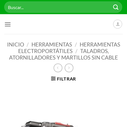
Saltar
Buscar
al
por:
contenido
INICIO
/
HERRAMIENTAS
/
HERRAMIENTAS
ELECTROPORTÁTILES
/
TALADROS,
ATORNILLADORES Y MARTILLOS SIN CABLE
FILTRAR