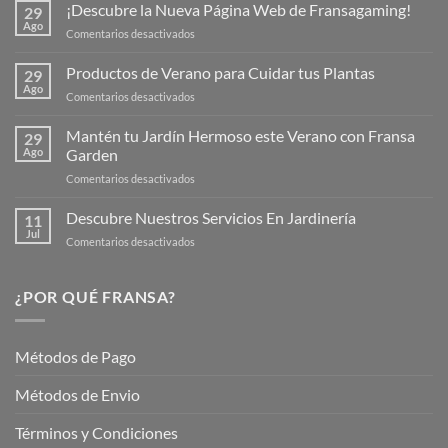
¡Descubre la Nueva Página Web de Fransagaming!
29
Ago
en
Comentarios desactivados
¡Descubre
la
Productos de Verano para Cuidar tus Plantas
29
Nueva
Ago
en
Comentarios desactivados
Página
Productos
Web
de
Mantén tu Jardín Hermoso este Verano con Fransa
de
29
Verano
Ago
Garden
Fransagaming!
para
en
Comentarios desactivados
Cuidar
Mantén
tus
tu
Descubre Nuestros Servicios En Jardinería
Plantas
11
Jardín
Jul
en
Comentarios desactivados
Hermoso
Descubre
este
Nuestros
Verano
Servicios
¿POR QUÉ FRANSA?
con
En
Fransa
Jardinería
Garden
Métodos de Pago
Métodos de Envio
Términos y Condiciones