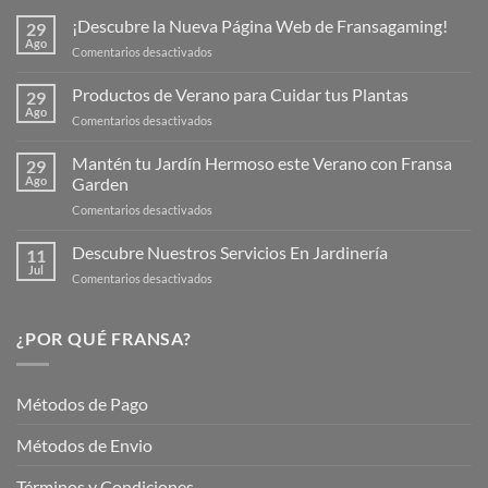
¡Descubre la Nueva Página Web de Fransagaming!
29
Ago
en
Comentarios desactivados
¡Descubre
la
Productos de Verano para Cuidar tus Plantas
29
Nueva
Ago
en
Comentarios desactivados
Página
Productos
Web
de
Mantén tu Jardín Hermoso este Verano con Fransa
de
29
Verano
Ago
Garden
Fransagaming!
para
en
Comentarios desactivados
Cuidar
Mantén
tus
tu
Descubre Nuestros Servicios En Jardinería
Plantas
11
Jardín
Jul
en
Comentarios desactivados
Hermoso
Descubre
este
Nuestros
Verano
Servicios
¿POR QUÉ FRANSA?
con
En
Fransa
Jardinería
Garden
Métodos de Pago
Métodos de Envio
Términos y Condiciones