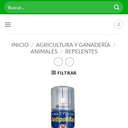
Saltar
Buscar
al
por:
contenido
INICIO
/
AGRICULTURA Y GANADERÍA
/
ANIMALES
/
REPELENTES
FILTRAR