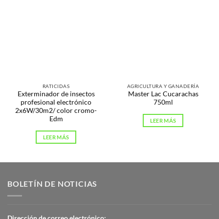
RATICIDAS
AGRICULTURA Y GANADERÍA
Exterminador de insectos
Master Lac Cucarachas
profesional electrónico
750ml
2x6W/30m2/ color cromo-
Edm
LEER MÁS
LEER MÁS
BOLETÍN DE NOTICIAS
Dirección de correo electrónico: