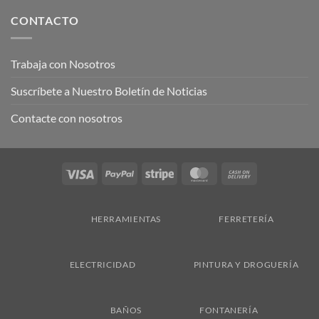
CONTACTO
Trabaja con Nosotros
Suscríbete a Nuestro Boletín de Noticias
Contacte con nosotros
Visa
PayPal
Stripe
MasterCard
Cash
On
Delivery
HERRAMIENTAS
FERRETERÍA
ELECTRICIDAD
PINTURA Y DROGUERÍA
BAÑOS
FONTANERÍA