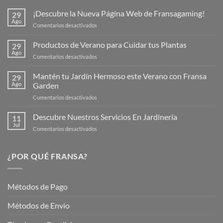
¡Descubre la Nueva Página Web de Fransagaming!
29
Ago
en
Comentarios desactivados
¡Descubre
la
Productos de Verano para Cuidar tus Plantas
29
Nueva
Ago
en
Comentarios desactivados
Página
Productos
Web
de
Mantén tu Jardín Hermoso este Verano con Fransa
de
29
Verano
Ago
Garden
Fransagaming!
para
en
Comentarios desactivados
Cuidar
Mantén
tus
tu
Descubre Nuestros Servicios En Jardinería
Plantas
11
Jardín
Jul
en
Comentarios desactivados
Hermoso
Descubre
este
Nuestros
Verano
Servicios
¿POR QUÉ FRANSA?
con
En
Fransa
Jardinería
Garden
Métodos de Pago
Métodos de Envio