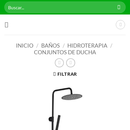
Saltar
Buscar
al
por:
contenido
INICIO
/
BAÑOS
/
HIDROTERAPIA
/
CONJUNTOS DE DUCHA
FILTRAR