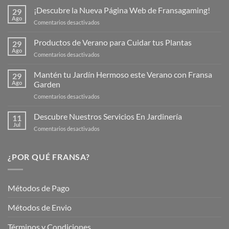
¡Descubre la Nueva Página Web de Fransagaming!
29
Ago
en
Comentarios desactivados
¡Descubre
la
Productos de Verano para Cuidar tus Plantas
29
Nueva
Ago
en
Comentarios desactivados
Página
Productos
Web
de
Mantén tu Jardín Hermoso este Verano con Fransa
de
29
Verano
Ago
Garden
Fransagaming!
para
en
Comentarios desactivados
Cuidar
Mantén
tus
tu
Descubre Nuestros Servicios En Jardinería
Plantas
11
Jardín
Jul
en
Comentarios desactivados
Hermoso
Descubre
este
Nuestros
Verano
Servicios
¿POR QUÉ FRANSA?
con
En
Fransa
Jardinería
Garden
Métodos de Pago
Métodos de Envio
Términos y Condiciones