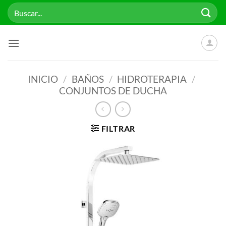
Saltar
Buscar
al
por:
contenido
INICIO
/
BAÑOS
/
HIDROTERAPIA
/
CONJUNTOS DE DUCHA
FILTRAR