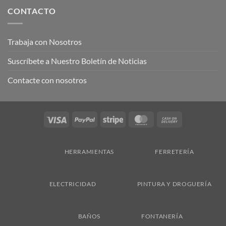
CONTACTO
Trabaja con Nosotros
Suscríbete a Nuestro Boletín de Noticias
Contacte con nosotros
Visa
PayPal
Stripe
MasterCard
Cash
On
Delivery
HERRAMIENTAS
FERRETERÍA
ELECTRICIDAD
PINTURA Y DROGUERÍA
BAÑOS
FONTANERÍA