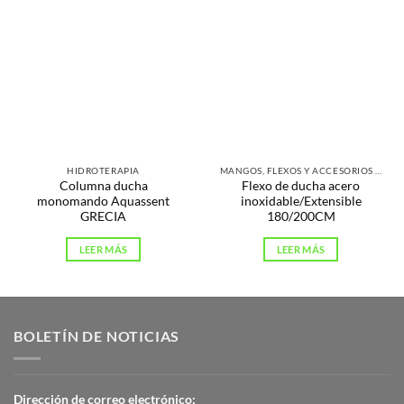
HIDROTERAPIA
MANGOS, FLEXOS Y ACCESORIOS DE DUCHA
Columna ducha
Flexo de ducha acero
monomando Aquassent
inoxidable/Extensible
GRECIA
180/200CM
LEER MÁS
LEER MÁS
BOLETÍN DE NOTICIAS
Dirección de correo electrónico: