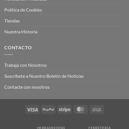
Política de Cookies
Tiendas
Nuestra Historia
CONTACTO
Trabaja con Nosotros
Suscríbete a Nuestro Boletín de Noticias
Contacte con nosotros
Visa
PayPal
Stripe
MasterCard
Cash
On
Delivery
HERRAMIENTAS
FERRETERÍA