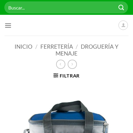
Saltar
Buscar
al
por:
contenido
INICIO
/
FERRETERÍA
/
DROGUERÍA Y
MENAJE
FILTRAR