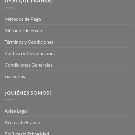
¿POR QUÉ FRANSA?
con
En
Fransa
Jardinería
Garden
Métodos de Pago
Métodos de Envio
Términos y Condiciones
Política de Devoluciones
Condiciones Generales
Garantías
¿QUIÉNES SOMOS?
Aviso Legal
Acerca de Fransa
Política de Privacidad