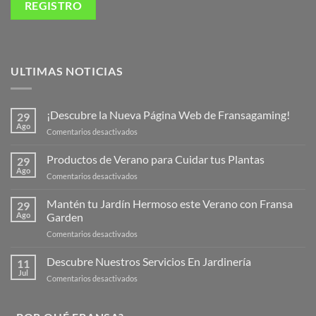
ULTIMAS NOTICIAS
¡Descubre la Nueva Página Web de Fransagaming!
29
Ago
en
Comentarios desactivados
¡Descubre
la
Productos de Verano para Cuidar tus Plantas
29
Nueva
Ago
en
Comentarios desactivados
Página
Productos
Web
de
Mantén tu Jardín Hermoso este Verano con Fransa
de
29
Verano
Ago
Garden
Fransagaming!
para
en
Comentarios desactivados
Cuidar
Mantén
tus
tu
Descubre Nuestros Servicios En Jardinería
Plantas
11
Jardín
Jul
en
Comentarios desactivados
Hermoso
Descubre
este
Nuestros
Verano
Servicios