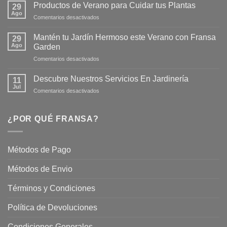
la
Productos de Verano para Cuidar tus Plantas
29
Nueva
Ago
en
Comentarios desactivados
Página
Productos
Web
de
Mantén tu Jardín Hermoso este Verano con Fransa
de
29
Verano
Ago
Fransagaming!
Garden
para
en
Comentarios desactivados
Cuidar
Mantén
tus
tu
Plantas
Descubre Nuestros Servicios En Jardinería
11
Jardín
Jul
en
Comentarios desactivados
Hermoso
Descubre
este
Nuestros
Verano
Servicios
¿POR QUÉ FRANSA?
con
En
Fransa
Jardinería
Garden
Métodos de Pago
Métodos de Envio
Términos y Condiciones
Política de Devoluciones
Condiciones Generales