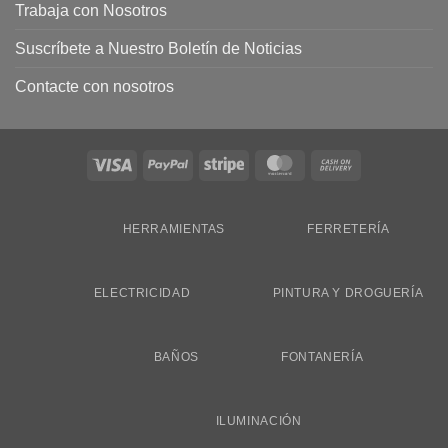
Trabaja con Nosotros
Suscríbete a Nuestro Boletín de Noticias
Contacte con nosotros
Visa
PayPal
Stripe
MasterCard
Cash
On
Delivery
HERRAMIENTAS
FERRETERÍA
ELECTRICIDAD
PINTURA Y DROGUERÍA
BAÑOS
FONTANERÍA
ILUMINACIÓN