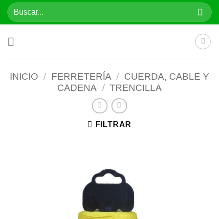
Saltar
Buscar
al
por:
contenido
INICIO
/
FERRETERÍA
/
CUERDA, CABLE Y
CADENA
/
TRENCILLA
FILTRAR