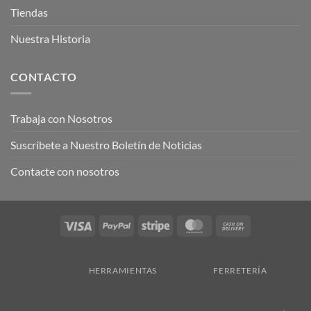
Tiendas
Nuestra Historia
CONTACTO
Trabaja con Nosotros
Suscríbete a Nuestro Boletín de Noticias
Contacte con nosotros
Visa
PayPal
Stripe
MasterCard
Cash
On
Delivery
HERRAMIENTAS
FERRETERÍA