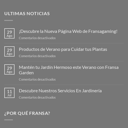
ULTIMAS NOTICIAS
¡Descubre la Nueva Página Web de Fransagaming!
29
Ago
en
Comentarios desactivados
¡Descubre
la
Productos de Verano para Cuidar tus Plantas
29
Nueva
Ago
en
Comentarios desactivados
Página
Productos
Web
de
Mantén tu Jardín Hermoso este Verano con Fransa
de
29
Verano
Ago
Garden
Fransagaming!
para
en
Comentarios desactivados
Cuidar
Mantén
tus
tu
Descubre Nuestros Servicios En Jardinería
Plantas
11
Jardín
Jul
en
Comentarios desactivados
Hermoso
Descubre
este
Nuestros
Verano
Servicios
¿POR QUÉ FRANSA?
con
En
Fransa
Jardinería
Garden