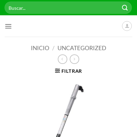
Saltar
Buscar
al
por:
contenido
INICIO
/
UNCATEGORIZED
FILTRAR