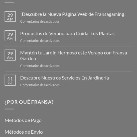
¡Descubre la Nueva Página Web de Fransagaming!
29
Ago
en
Comentarios desactivados
¡Descubre
la
Productos de Verano para Cuidar tus Plantas
29
Nueva
Ago
en
Comentarios desactivados
Página
Productos
Web
de
Mantén tu Jardín Hermoso este Verano con Fransa
de
29
Verano
Ago
Garden
Fransagaming!
para
en
Comentarios desactivados
Cuidar
Mantén
tus
tu
Descubre Nuestros Servicios En Jardinería
Plantas
11
Jardín
Jul
en
Comentarios desactivados
Hermoso
Descubre
este
Nuestros
Verano
Servicios
¿POR QUÉ FRANSA?
con
En
Fransa
Jardinería
Garden
Métodos de Pago
Métodos de Envio