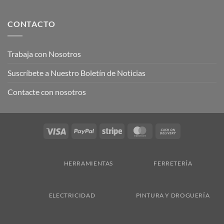
CONTACTO
Trabaja con Nosotros
Suscríbete a Nuestro Boletín de Noticias
Contacte con nosotros
Visa
PayPal
Stripe
MasterCard
Cash
On
Delivery
HERRAMIENTAS
FERRETERÍA
ELECTRICIDAD
PINTURA Y DROGUERÍA