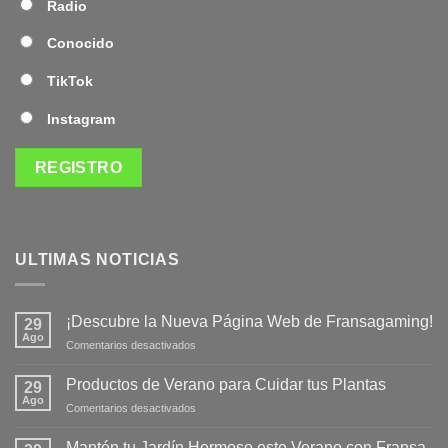
Radio
Conocido
TikTok
Instagram
ULTIMAS NOTICIAS
¡Descubre la Nueva Página Web de Fransagaming!
29
Ago
en
Comentarios desactivados
¡Descubre
la
Productos de Verano para Cuidar tus Plantas
29
Nueva
Ago
en
Comentarios desactivados
Página
Productos
Web
de
Mantén tu Jardín Hermoso este Verano con Fransa
de