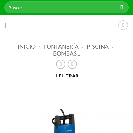
Saltar
Buscar
al
por:
contenido
INICIO
/
FONTANERÍA
/
PISCINA
/
BOMBAS...
FILTRAR