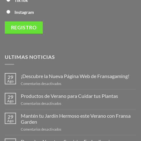
TikTok
Instagram
ULTIMAS NOTICIAS
¡Descubre la Nueva Página Web de Fransagaming!
29
Ago
en
Comentarios desactivados
¡Descubre
la
Productos de Verano para Cuidar tus Plantas
29
Nueva
Ago
en
Comentarios desactivados
Página
Productos
Web
de
Mantén tu Jardín Hermoso este Verano con Fransa
de
29
Verano
Ago
Garden
Fransagaming!
para
en
Comentarios desactivados
Cuidar
Mantén
tus
tu
Plantas