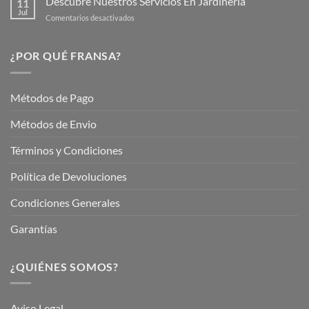
Descubre Nuestros Servicios En Jardinería
11
Jardín
Jul
en
Comentarios desactivados
Hermoso
Descubre
este
Nuestros
Verano
Servicios
¿POR QUÉ FRANSA?
con
En
Fransa
Jardinería
Garden
Métodos de Pago
Métodos de Envio
Términos y Condiciones
Política de Devoluciones
Condiciones Generales
Garantías
¿QUIÉNES SOMOS?
Aviso Legal