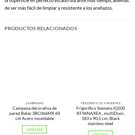
la superficie en perfecto estado durante más tiempo, además
de ser más fácil de limpiar y resistente a los arañazos.
PRODUCTOS RELACIONADOS
CAMPANAS
FRIGORÍFICOS 4 PUERTAS
Campana decorativa de
Frigorífico Siemens iQ500
pared Balay 3BC066MX 60
KF96NAXEA , multiDoor,
cm Acero inoxidable
183 x 90,5 cm, Black
stainless steel
LEER MÁS
LEER MÁS