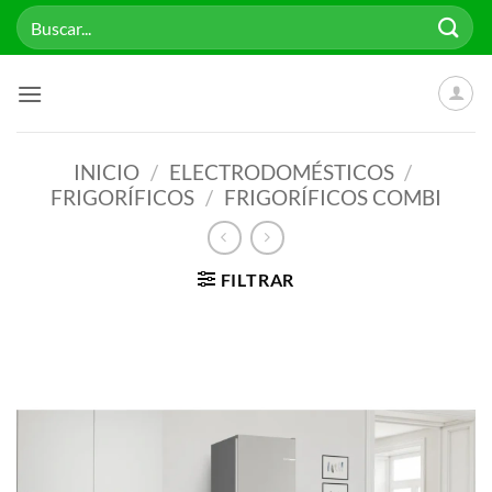
Saltar
Buscar
al
por:
contenido
INICIO
/
ELECTRODOMÉSTICOS
/
FRIGORÍFICOS
/
FRIGORÍFICOS COMBI
FILTRAR