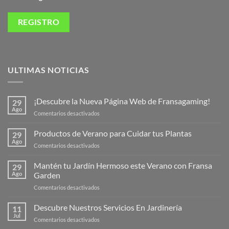
ULTIMAS NOTICIAS
¡Descubre la Nueva Página Web de Fransagaming!
29
Ago
en
Comentarios desactivados
¡Descubre
la
Productos de Verano para Cuidar tus Plantas
29
Nueva
Ago
en
Comentarios desactivados
Página
Productos
Web
de
Mantén tu Jardín Hermoso este Verano con Fransa
de
29
Verano
Ago
Garden
Fransagaming!
para
en
Comentarios desactivados
Cuidar
Mantén
tus
tu
Descubre Nuestros Servicios En Jardinería
Plantas
11
Jardín
Jul
en
Comentarios desactivados
Hermoso
Descubre