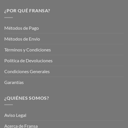
este
Nuestros
Verano
Servicios
¿POR QUÉ FRANSA?
con
En
Fransa
Jardinería
Garden
Métodos de Pago
Métodos de Envio
Términos y Condiciones
Política de Devoluciones
Condiciones Generales
Garantías
¿QUIÉNES SOMOS?
Aviso Legal
Acerca de Fransa