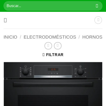
Saltar
Buscar
al
por:
contenido
INICIO
/
ELECTRODOMÉSTICOS
/
HORNOS
FILTRAR