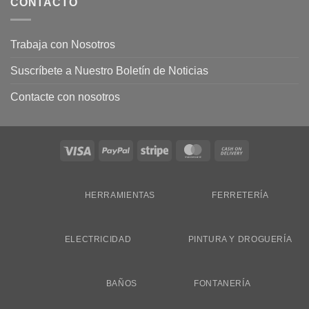
CONTACTO
Trabaja con Nosotros
Suscríbete a Nuestro Boletín de Noticias
Contacte con nosotros
Visa
PayPal
Stripe
MasterCard
Cash
On
Delivery
HERRAMIENTAS
FERRETERÍA
ELECTRICIDAD
PINTURA Y DROGUERÍA
BAÑOS
FONTANERÍA