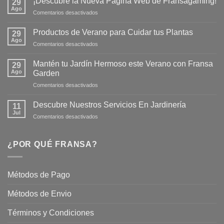
¡Descubre la Nueva Página Web de Fransagaming!
29
Ago
en
Comentarios desactivados
¡Descubre
la
Productos de Verano para Cuidar tus Plantas
29
Nueva
Ago
en
Comentarios desactivados
Página
Productos
Web
de
Mantén tu Jardín Hermoso este Verano con Fransa
de
29
Verano
Ago
Fransagaming!
Garden
para
en
Comentarios desactivados
Cuidar
Mantén
tus
tu
Plantas
Descubre Nuestros Servicios En Jardinería
11
Jardín
Jul
en
Comentarios desactivados
Hermoso
Descubre
este
Nuestros
Verano
Servicios
¿POR QUÉ FRANSA?
con
En
Fransa
Jardinería
Garden
Métodos de Pago
Métodos de Envio
Términos y Condiciones