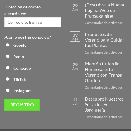
¡Descubre la Nueva
29
Dirección de correo
Ago
Página Web de
electrónico:
Fransagaming!
en
Comentarios desactivados
¡Desc
la
Productos de
29
¿Cómo nos has conocido?
Nuev
Ago
Verano para Cuidar
Págin
tus Plantas
Google
Web
en
Comentarios desactivados
de
Radio
Produ
Frans
de
Mantén tu Jardín
29
Veran
Conocido
Ago
Hermoso este
para
Verano con Fransa
Cuida
TikTok
Garden
tus
Plant
en
Comentarios desactivados
Instagram
Mant
tu
Descubre Nuestros
11
Jardín
Jul
Servicios En
Herm
Jardinería
este
en
Comentarios desactivados
Veran
Descu
con
Nuest
Frans