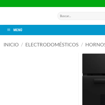
Saltar
al
contenido
Buscar
por:
MENÚ
INICIO
/
ELECTRODOMÉSTICOS
/
HORNO