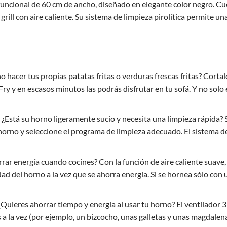
uncional de 60 cm de ancho, diseñado en elegante color negro.
Cue
rill con aire caliente.
Su sistema de limpieza pirolítica permite un
 hacer tus propias patatas fritas o verduras frescas fritas? Cortalo
Fry y en escasos minutos las podrás disfrutar en tu sofá. Y no solo
 ¿Está su horno ligeramente sucio y necesita una limpieza rápid
 horno y seleccione el programa de limpieza adecuado. El sistema d
rar energía cuando cocines? Con la función de aire caliente suave,
dad del horno a la vez que se ahorra energía. Si se hornea sólo con
Quieres ahorrar tiempo y energía al usar tu horno? El ventilador 3
s a la vez (por ejemplo, un bizcocho, unas galletas y unas magdalena