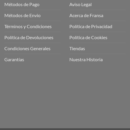
Métodos de Pago
Aviso Legal
Métodos de Envio
Acerca de Fransa
Términos y Condiciones
Política de Privacidad
ubre
Política de Devoluciones
Política de Cookies
a
a
Condiciones Generales
Tiendas
ctos
agaming!
Garantías
Nuestra Historia
o
r
as
én
oso
o
bre
ros
a