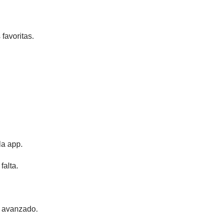
favoritas.
la app.
falta.
o avanzado.