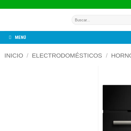
Saltar
al
Buscar
contenido
por:
MENÚ
INICIO
/
ELECTRODOMÉSTICOS
/
HORN