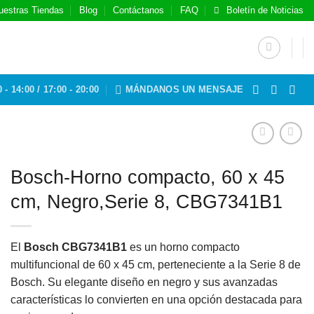
uestras Tiendas
Blog
Contáctanos
FAQ
Boletín de Noticias
 - 14:00 / 17:00 - 20:00
MÁNDANOS UN MENSAJE
Bosch-Horno compacto, 60 x 45
cm, Negro,Serie 8, CBG7341B1
El
Bosch CBG7341B1
es un horno compacto
multifuncional de 60 x 45 cm, perteneciente a la Serie 8 de
Bosch.
Su elegante diseño en negro y sus avanzadas
características lo convierten en una opción destacada para