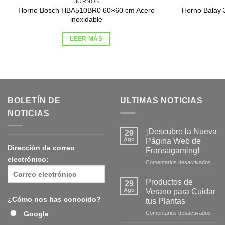
HORNOS
Horno Bosch HBA510BR0 60×60 cm Acero
Horno Balay 
inoxidable
LEER MÁS
BOLETÍN DE
ULTIMAS NOTICIAS
NOTICIAS
¡Descubre la Nueva
29
Ago
Página Web de
Dirección de correo
Fransagaming!
electrónico:
en
Comentarios desactivados
¡Desc
la
Productos de
29
Nuev
Ago
Verano para Cuidar
Págin
¿Cómo nos has conocido?
tus Plantas
Web
en
Google
Comentarios desactivados
de
Produ
Frans