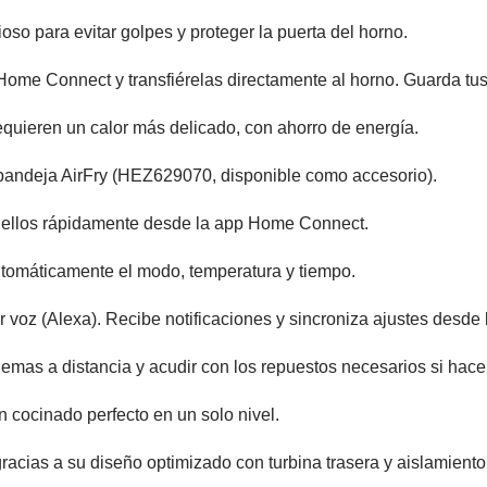
oso para evitar golpes y proteger la puerta del horno.
ome Connect y transfiérelas directamente al horno. Guarda tus 
equieren un calor más delicado, con ahorro de energía.
a bandeja AirFry (HEZ629070, disponible como accesorio).
 ellos rápidamente desde la app Home Connect.
automáticamente el modo, temperatura y tiempo.
 voz (Alexa). Recibe notificaciones y sincroniza ajustes desde 
mas a distancia y acudir con los repuestos necesarios si hace 
n cocinado perfecto en un solo nivel.
acias a su diseño optimizado con turbina trasera y aislamient