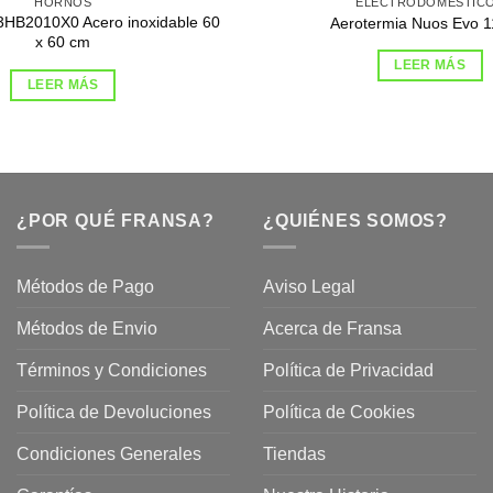
HORNOS
ELECTRODOMÉSTIC
3HB2010X0 Acero inoxidable 60
Aerotermia Nuos Evo 1
x 60 cm
LEER MÁS
LEER MÁS
¿POR QUÉ FRANSA?
¿QUIÉNES SOMOS?
Métodos de Pago
Aviso Legal
Métodos de Envio
Acerca de Fransa
Términos y Condiciones
Política de Privacidad
ubre
Política de Devoluciones
Política de Cookies
a
a
Condiciones Generales
Tiendas
ctos
agaming!