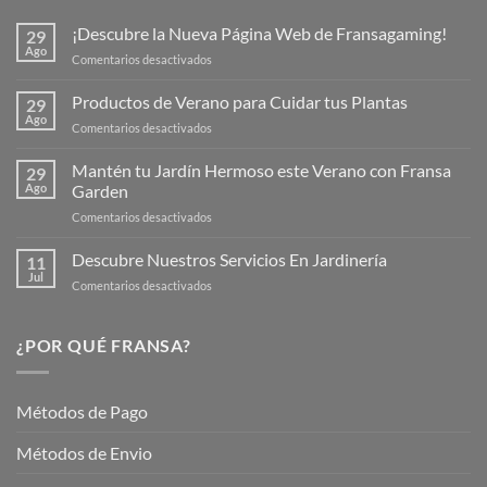
¡Descubre la Nueva Página Web de Fransagaming!
29
Ago
en
Comentarios desactivados
¡Descubre
la
Productos de Verano para Cuidar tus Plantas
29
Nueva
Ago
en
Comentarios desactivados
Página
Productos
Web
de
Mantén tu Jardín Hermoso este Verano con Fransa
de
29
Verano
Ago
Garden
Fransagaming!
para
en
Comentarios desactivados
Cuidar
Mantén
tus
tu
Descubre Nuestros Servicios En Jardinería
Plantas
11
Jardín
Jul
en
Comentarios desactivados
Hermoso
Descubre
este
Nuestros
Verano
Servicios
¿POR QUÉ FRANSA?
con
En
Fransa
Jardinería
Garden
Métodos de Pago
Métodos de Envio