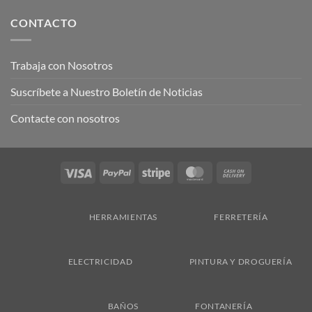
CONTACTO
Trabaja con Nosotros
Suscríbete a Nuestro Boletín de Noticias
Contacte con nosotros
Visa
PayPal
Stripe
MasterCard
Cash
On
Delivery
HERRAMIENTAS
FERRETERÍA
ELECTRICIDAD
PINTURA Y DROGUERÍA
BAÑOS
FONTANERÍA