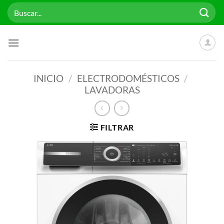
Saltar
Buscar
al
por:
contenido
INICIO
/
ELECTRODOMÉSTICOS
/
LAVADORAS
FILTRAR