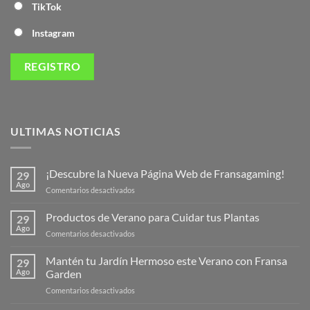
TikTok
Instagram
ULTIMAS NOTICIAS
¡Descubre la Nueva Página Web de Fransagaming!
29
Ago
en
Comentarios desactivados
¡Descubre
la
Productos de Verano para Cuidar tus Plantas
29
Nueva
Ago
en
Comentarios desactivados
Página
Productos
Web
de
Mantén tu Jardín Hermoso este Verano con Fransa
de
29
Verano
Ago
Garden
Fransagaming!
para
en
Comentarios desactivados
Cuidar
Mantén
tus