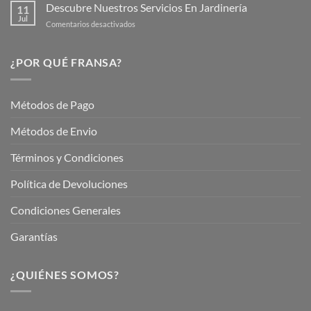
tu
Descubre Nuestros Servicios En Jardinería
Plantas
11
Jardín
Jul
en
Comentarios desactivados
Hermoso
Descubre
este
Nuestros
Verano
Servicios
¿POR QUÉ FRANSA?
con
En
Fransa
Jardinería
Garden
Métodos de Pago
Métodos de Envio
Términos y Condiciones
Política de Devoluciones
Condiciones Generales
Garantías
¿QUIÉNES SOMOS?