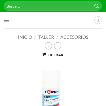
Saltar
Buscar
al
por:
contenido
INICIO
/
TALLER
/
ACCESORIOS
FILTRAR