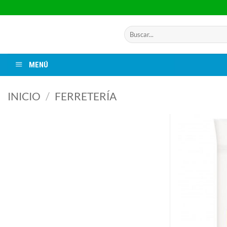
Saltar
al
contenido
Buscar
por:
MENÚ
INICIO
/
FERRETERÍA