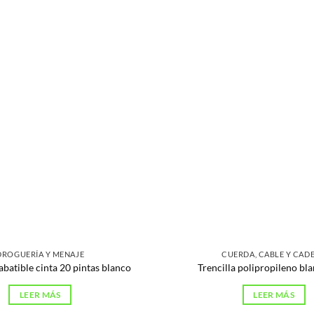
DROGUERÍA Y MENAJE
CUERDA, CABLE Y CAD
batible cinta 20 pintas blanco
Trencilla polipropileno b
LEER MÁS
LEER MÁS