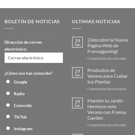
BOLETÍN DE NOTICIAS
ULTIMAS NOTICIAS
¡Descubre la Nueva
29
Dirección de correo
Ago
Página Web de
electrónico:
Fransagaming!
en
Comentarios desactivados
¡Desc
la
Productos de
29
¿Cómo nos has conocido?
Nuev
Ago
Verano para Cuidar
Págin
tus Plantas
Google
Web
en
Comentarios desactivados
de
Radio
Produ
Frans
de
Mantén tu Jardín
29
Veran
Conocido
Ago
Hermoso este
para
Verano con Fransa
Cuida
TikTok
Garden
tus
Plant
en
Comentarios desactivados
Instagram
Mant
tu