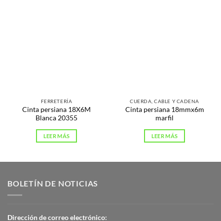
FERRETERÍA
CUERDA, CABLE Y CADENA
Cinta persiana 18X6M
Cinta persiana 18mmx6m
Blanca 20355
marfil
LEER MÁS
LEER MÁS
BOLETÍN DE NOTICIAS
Dirección de correo electrónico: