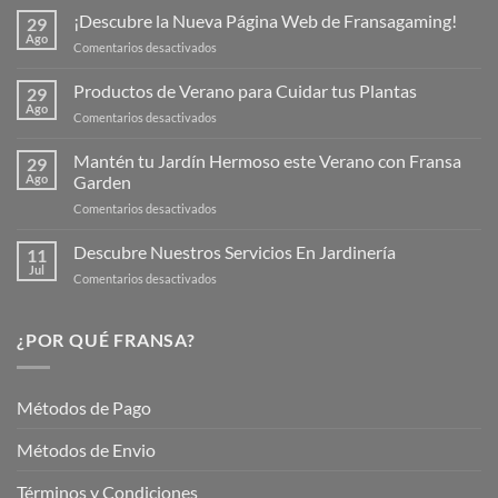
¡Descubre la Nueva Página Web de Fransagaming!
29
Ago
en
Comentarios desactivados
¡Descubre
la
Productos de Verano para Cuidar tus Plantas
29
Nueva
Ago
en
Comentarios desactivados
Página
Productos
Web
de
Mantén tu Jardín Hermoso este Verano con Fransa
de
29
Verano
Ago
Garden
Fransagaming!
para
en
Comentarios desactivados
Cuidar
Mantén
tus
tu
Descubre Nuestros Servicios En Jardinería
Plantas
11
Jardín
Jul
en
Comentarios desactivados
Hermoso
Descubre
este
Nuestros
Verano
Servicios
¿POR QUÉ FRANSA?
con
En
Fransa
Jardinería
Garden
Métodos de Pago
Métodos de Envio
Términos y Condiciones