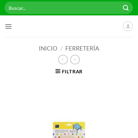
Saltar
Buscar
al
por:
contenido
INICIO
/
FERRETERÍA
FILTRAR