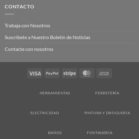
CONTACTO
Trabaja con Nosotros
Suscríbete a Nuestro Boletín de Noticias
Contacte con nosotros
Visa
PayPal
Stripe
MasterCard
Cash
On
Delivery
HERRAMIENTAS
FERRETERÍA
ELECTRICIDAD
PINTURA Y DROGUERÍA
BAÑOS
FONTANERÍA