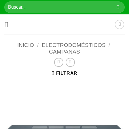
Saltar
Buscar
al
por:
contenido
INICIO
/
ELECTRODOMÉSTICOS
/
CAMPANAS
FILTRAR