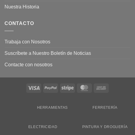
Nuestra Historia
CONTACTO
Trabaja con Nosotros
Suscríbete a Nuestro Boletín de Noticias
Contacte con nosotros
Visa
PayPal
Stripe
MasterCard
Cash
On
Delivery
HERRAMIENTAS
FERRETERÍA
ELECTRICIDAD
PINTURA Y DROGUERÍA