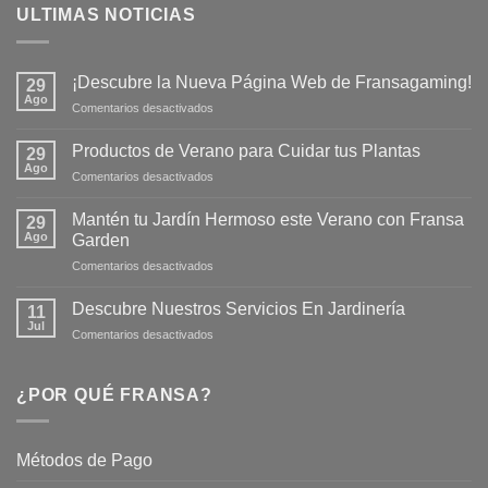
ULTIMAS NOTICIAS
¡Descubre la Nueva Página Web de Fransagaming!
29
Ago
en
Comentarios desactivados
¡Descubre
la
Productos de Verano para Cuidar tus Plantas
29
Nueva
Ago
en
Comentarios desactivados
Página
Productos
Web
de
Mantén tu Jardín Hermoso este Verano con Fransa
de
29
Verano
Ago
Fransagaming!
Garden
para
en
Comentarios desactivados
Cuidar
Mantén
tus
tu
Plantas
Descubre Nuestros Servicios En Jardinería
11
Jardín
Jul
en
Comentarios desactivados
Hermoso
Descubre
este
Nuestros
Verano
Servicios
¿POR QUÉ FRANSA?
con
En
Fransa
Jardinería
Garden
Métodos de Pago