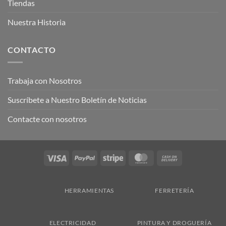
Tiendas
Nuestra Historia
CONTACTO
Trabaja con Nosotros
Suscríbete a Nuestro Boletín de Noticias
Contacte con nosotros
Visa
PayPal
Stripe
MasterCard
Cash
On
Delivery
HERRAMIENTAS
FERRETERÍA
ELECTRICIDAD
PINTURA Y DROGUERÍA