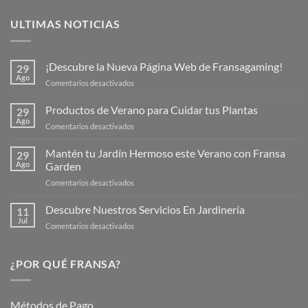
ULTIMAS NOTICIAS
¡Descubre la Nueva Página Web de Fransagaming!
29
Ago
en
Comentarios desactivados
¡Descubre
la
Productos de Verano para Cuidar tus Plantas
29
Nueva
Ago
en
Comentarios desactivados
Página
Productos
Web
de
Mantén tu Jardín Hermoso este Verano con Fransa
de
29
Verano
Ago
Garden
Fransagaming!
para
en
Comentarios desactivados
Cuidar
Mantén
tus
tu
Descubre Nuestros Servicios En Jardinería
Plantas
11
Jardín
Jul
en
Comentarios desactivados
Hermoso
Descubre
este
Nuestros
Verano
Servicios
¿POR QUÉ FRANSA?
con
En
Fransa
Jardinería
Garden
Métodos de Pago