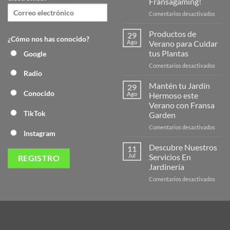
Fransagaming!
en
Comentarios desactivados
¡Desc
la
Productos de
29
¿Cómo nos has conocido?
Nuev
Ago
Verano para Cuidar
Págin
tus Plantas
Google
Web
en
Comentarios desactivados
de
Radio
Produ
Frans
de
Mantén tu Jardín
29
Veran
Conocido
Ago
Hermoso este
para
Verano con Fransa
Cuida
TikTok
Garden
tus
Plant
en
Comentarios desactivados
Instagram
Mant
tu
Descubre Nuestros
11
Jardín
Jul
Servicios En
Herm
Jardinería
este
en
Comentarios desactivados
Veran
Descu
con
Nuest
Frans
Servic
Garde
En
Jardi