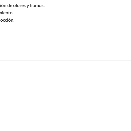
ción de olores y humos.
miento.
cocción.