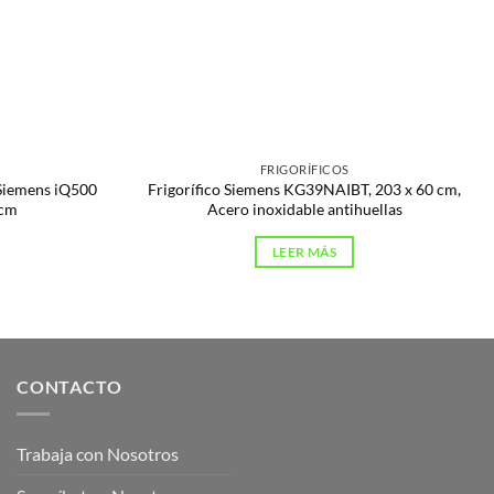
FRIGORÍFICOS
 Siemens iQ500
Frigorífico Siemens KG39NAIBT, 203 x 60 cm,
cm
Acero inoxidable antihuellas
LEER MÁS
CONTACTO
Trabaja con Nosotros