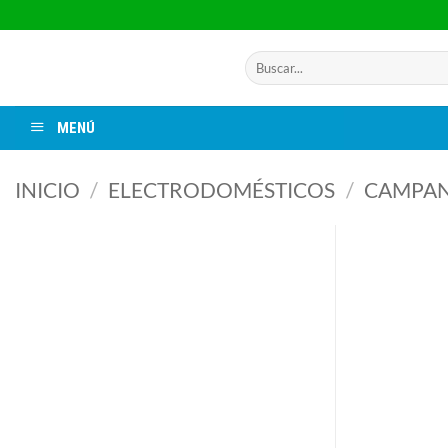
Saltar
al
contenido
Buscar
por:
MENÚ
INICIO
/
ELECTRODOMÉSTICOS
/
CAMPA