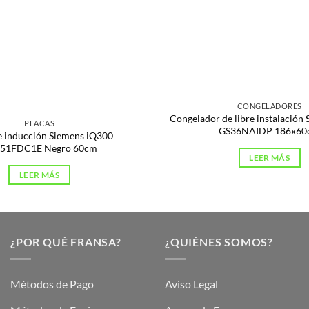
s
CONGELADORES
Congelador de libre instalación
PLACAS
GS36NAIDP 186x60
e inducción Siemens iQ300
51FDC1E Negro 60cm
LEER MÁS
LEER MÁS
¿POR QUÉ FRANSA?
¿QUIÉNES SOMOS?
Métodos de Pago
Aviso Legal