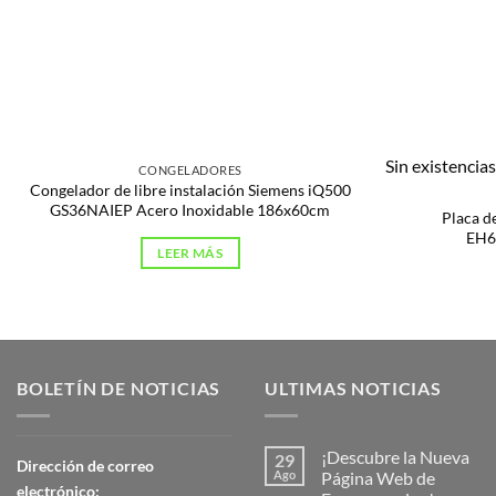
Sin existencia
CONGELADORES
Congelador de libre instalación Siemens iQ500
GS36NAIEP Acero Inoxidable 186x60cm
Placa d
EH6
LEER MÁS
BOLETÍN DE NOTICIAS
ULTIMAS NOTICIAS
¡Descubre la Nueva
29
Dirección de correo
Ago
Página Web de
electrónico: