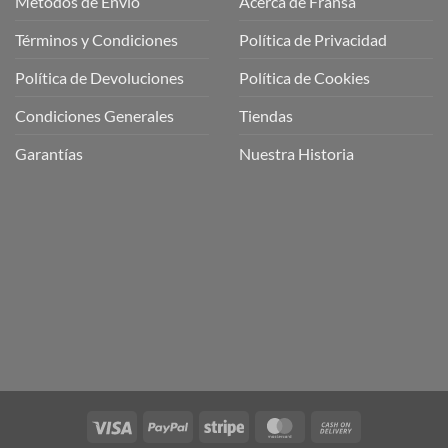
Métodos de Envio
Acerca de Fransa
Términos y Condiciones
Política de Privacidad
ubre
Política de Devoluciones
Política de Cookies
a
a
Condiciones Generales
Tiendas
ctos
agaming!
Garantías
Nuestra Historia
o
r
as
én
oso
o
bre
ros
a
ios
n
Visa
PayPal
Stripe
MasterCard
Cash
nería
On