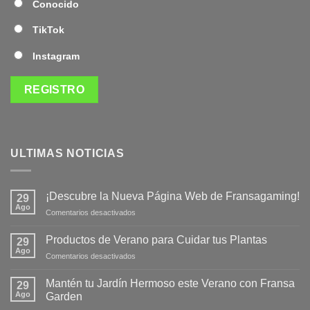
Conocido
TikTok
Instagram
ULTIMAS NOTICIAS
¡Descubre la Nueva Página Web de Fransagaming!
29
Ago
en
Comentarios desactivados
¡Descubre
la
Productos de Verano para Cuidar tus Plantas
29
Nueva
Ago
en
Comentarios desactivados
Página
Productos
Web
de
Mantén tu Jardín Hermoso este Verano con Fransa
de
29
Verano
Ago
Fransagaming!
Garden
para