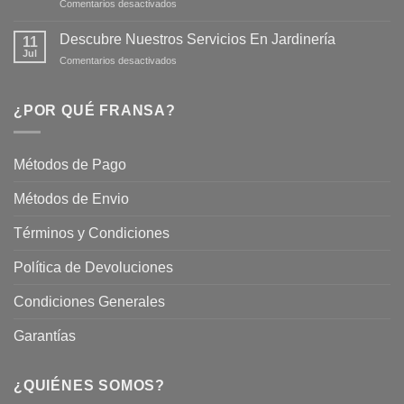
en
Comentarios desactivados
Cuidar
Mantén
tus
tu
Plantas
Descubre Nuestros Servicios En Jardinería
11
Jardín
Jul
en
Comentarios desactivados
Hermoso
Descubre
este
Nuestros
Verano
Servicios
¿POR QUÉ FRANSA?
con
En
Fransa
Jardinería
Garden
Métodos de Pago
Métodos de Envio
Términos y Condiciones
Política de Devoluciones
Condiciones Generales
Garantías
¿QUIÉNES SOMOS?