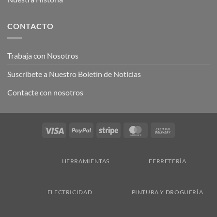
CONTACTO
Trabaja con Nosotros
Suscríbete a Nuestro Boletín de Noticias
Contacte con nosotros
Visa
PayPal
Stripe
MasterCard
Cash
On
Delivery
HERRAMIENTAS
FERRETERÍA
ELECTRICIDAD
PINTURA Y DROGUERÍA