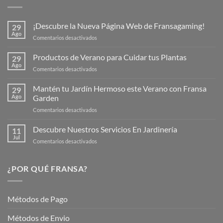
¡Descubre la Nueva Página Web de Fransagaming!
29
Ago
en
Comentarios desactivados
¡Descubre
la
Productos de Verano para Cuidar tus Plantas
29
Nueva
Ago
en
Comentarios desactivados
Página
Productos
Web
de
Mantén tu Jardín Hermoso este Verano con Fransa
de
29
Verano
Ago
Garden
Fransagaming!
para
en
Comentarios desactivados
Cuidar
Mantén
tus
tu
Descubre Nuestros Servicios En Jardinería
Plantas
11
Jardín
Jul
en
Comentarios desactivados
Hermoso
Descubre
este
Nuestros
Verano
Servicios
¿POR QUÉ FRANSA?
con
En
Fransa
Jardinería
Garden
Métodos de Pago
Métodos de Envio