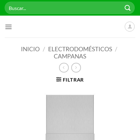
Saltar
Buscar
al
por:
contenido
INICIO
/
ELECTRODOMÉSTICOS
/
CAMPANAS
FILTRAR