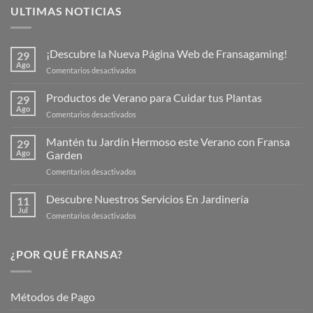
ULTIMAS NOTICIAS
¡Descubre la Nueva Página Web de Fransagaming!
29
Ago
en
Comentarios desactivados
¡Descubre
la
Productos de Verano para Cuidar tus Plantas
29
Nueva
Ago
en
Comentarios desactivados
Página
Productos
Web
de
Mantén tu Jardín Hermoso este Verano con Fransa
de
29
Verano
Ago
Garden
Fransagaming!
para
en
Comentarios desactivados
Cuidar
Mantén
tus
tu
Descubre Nuestros Servicios En Jardinería
Plantas
11
Jardín
Jul
en
Comentarios desactivados
Hermoso
Descubre
este
Nuestros
Verano
Servicios
¿POR QUÉ FRANSA?
con
En
Fransa
Jardinería
Garden
Métodos de Pago