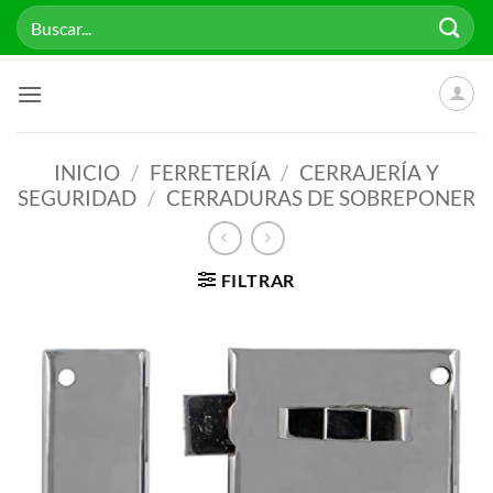
Saltar
Buscar
al
por:
contenido
INICIO
/
FERRETERÍA
/
CERRAJERÍA Y
SEGURIDAD
/
CERRADURAS DE SOBREPONER
FILTRAR