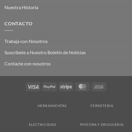
Nuestra Historia
CONTACTO
Trabaja con Nosotros
Suscríbete a Nuestro Boletín de Noticias
Contacte con nosotros
Visa
PayPal
Stripe
MasterCard
Cash
On
Delivery
HERRAMIENTAS
FERRETERÍA
ELECTRICIDAD
PINTURA Y DROGUERÍA