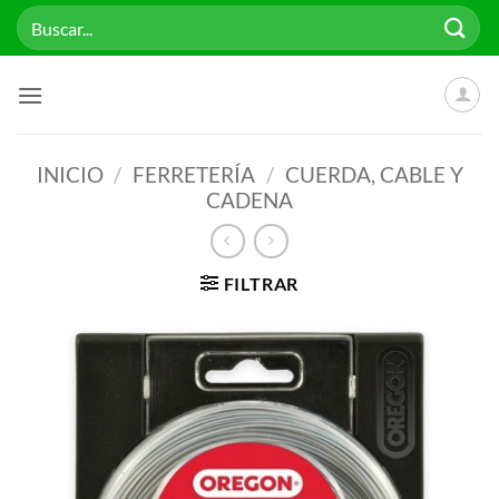
Saltar
Buscar
al
por:
contenido
INICIO
/
FERRETERÍA
/
CUERDA, CABLE Y
CADENA
FILTRAR