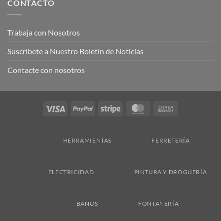
CONTACTO
Trabaja con Nosotros
Suscríbete a Nuestro Boletín de Noticias
Contacte con nosotros
Visa
PayPal
Stripe
MasterCard
Cash
On
Delivery
HERRAMIENTAS
FERRETERÍA
ELECTRICIDAD
PINTURA Y DROGUERÍA
BAÑOS
FONTANERÍA