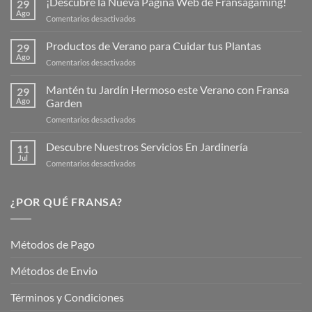
¡Descubre la Nueva Página Web de Fransagaming!
29
Ago
en
Comentarios desactivados
¡Descubre
la
Productos de Verano para Cuidar tus Plantas
29
Nueva
Ago
en
Comentarios desactivados
Página
Productos
Web
de
Mantén tu Jardín Hermoso este Verano con Fransa
de
29
Verano
Ago
Garden
Fransagaming!
para
en
Comentarios desactivados
Cuidar
Mantén
tus
tu
Descubre Nuestros Servicios En Jardinería
Plantas
11
Jardín
Jul
en
Comentarios desactivados
Hermoso
Descubre
este
Nuestros
Verano
Servicios
¿POR QUÉ FRANSA?
con
En
Fransa
Jardinería
Garden
Métodos de Pago
Métodos de Envio
Términos y Condiciones