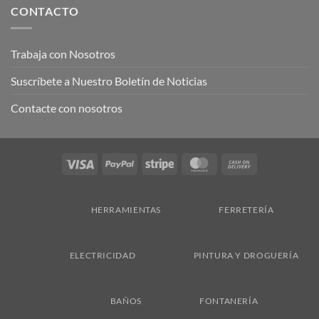
CONTACTO
Trabaja con Nosotros
Suscríbete a Nuestro Boletín de Noticias
Contacte con nosotros
Visa
PayPal
Stripe
MasterCard
Cash
On
Delivery
HERRAMIENTAS
FERRETERÍA
ELECTRICIDAD
PINTURA Y DROGUERÍA
BAÑOS
FONTANERÍA