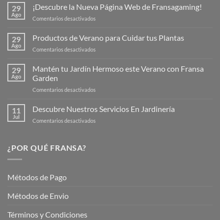
¡Descubre la Nueva Página Web de Fransagaming!
29
Ago
en
Comentarios desactivados
¡Descubre
la
Productos de Verano para Cuidar tus Plantas
29
Nueva
Ago
en
Comentarios desactivados
Página
Productos
Web
de
Mantén tu Jardín Hermoso este Verano con Fransa
de
29
Verano
Ago
Garden
Fransagaming!
para
en
Comentarios desactivados
Cuidar
Mantén
tus
tu
Descubre Nuestros Servicios En Jardinería
Plantas
11
Jardín
Jul
en
Comentarios desactivados
Hermoso
Descubre
este
Nuestros
Verano
Servicios
¿POR QUÉ FRANSA?
con
En
Fransa
Jardinería
Garden
Métodos de Pago
Métodos de Envio
Términos y Condiciones