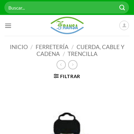
Saltar
Buscar
al
por:
contenido
INICIO
/
FERRETERÍA
/
CUERDA, CABLE Y
CADENA
/
TRENCILLA
FILTRAR