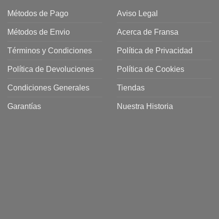
Métodos de Pago
Aviso Legal
Métodos de Envio
Acerca de Fransa
Términos y Condiciones
Política de Privacidad
ubre
Política de Devoluciones
Política de Cookies
a
a
Condiciones Generales
Tiendas
ctos
agaming!
Garantías
Nuestra Historia
o
r
as
én
n
oso
o
ubre
ros
sa