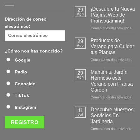
¡Descubre la Nueva
29
Ago
Página Web de
Dirección de correo
Fransagaming!
electrónico:
en
Comentarios desactivados
¡Desc
la
Productos de
29
Nuev
Ago
Verano para Cuidar
Págin
¿Cómo nos has conocido?
tus Plantas
Web
en
Google
Comentarios desactivados
de
Produ
Frans
de
Mantén tu Jardín
Radio
29
Veran
Ago
Hermoso este
para
Verano con Fransa
Conocido
Cuida
Garden
tus
TikTok
Plant
en
Comentarios desactivados
Mant
Instagram
tu
Descubre Nuestros
11
Jardí
Jul
Servicios En
Herm
Jardinería
este
en
Comentarios desactivados
Veran
Desc
con
Nuest
Fran