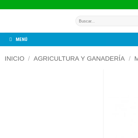
Saltar
al
Buscar
contenido
por:
MENÚ
INICIO
/
AGRICULTURA Y GANADERÍA
/