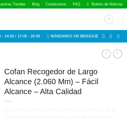
uestras Tiendas
Blog
Contáctanos
FAQ
Boletín de Noticias
 - 14:00 / 17:00 - 20:00
MÁNDANOS UN MENSAJE
Cofan Recogedor de Largo
Alcance (2.060 Mm) – Fácil
Alcance – Alta Calidad
Recogedor Cofan 2.060 mm, ligero y ergonómico, ideal
para tareas de recolección en lugares de difícil acceso.